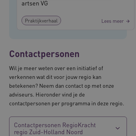
artsen VG
Noodzakelijke cookies
Analytische cookies
Marketing cookies
Praktijkverhaal
Lees meer
Deze functionele en technische cookies zorgen
ervoor dat de website werkt. Deze cookies
worden altijd geplaatst en maken geen inbreuk
op uw privacy.
Contactpersonen
Naam
Provider
/
Domein
Vervalda
__Secure-ROLLOUT_TOKEN
.youtube.com
5 maande
weken
Wil je meer weten over een initiatief of
UMB_SESSION
www.vilans.nl
Sessie
verkennen wat dit voor jouw regio kan
betekenen? Neem dan contact op met onze
adviseurs. Hieronder vind je de
contactpersonen per programma in deze regio.
__Secure-YNID
.youtube.com
5 maande
weken
Contactpersonen RegioKracht
__cf_bm
29 minut
Cloudflare Inc.
regio Zuid-Holland Noord
50 second
.vimeo.com