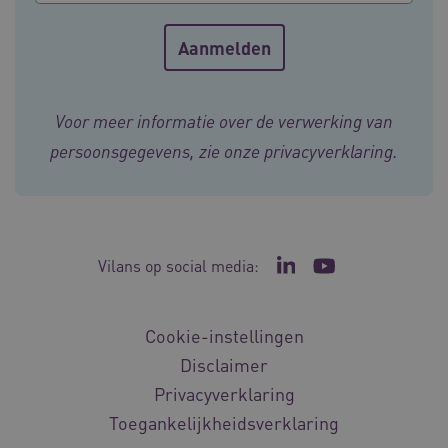
ARRAffinity
Sessie
Microsoft
Corporation
Voor meer informatie over de verwerking van
.vilans.nl
persoonsgegevens, zie onze
privacyverklaring
.
Vilans op social media:
Ga naar de LinkedIn p
Ga naar het YouT
ARRAffinitySameSite
Sessie
Microsoft
Corporation
Cookie-instellingen
.vilans.nl
Disclaimer
Privacyverklaring
Toegankelijkheidsverklaring