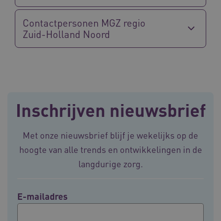
Google Privacy Policy
Contactpersonen MGZ regio
Zuid-Holland Noord
VISITOR_PRIVACY_METADATA
5 maande
YouTube
weken
.youtube.com
Inschrijven nieuwsbrief
Met onze nieuwsbrief blijf je wekelijks op de
hoogte van alle trends en ontwikkelingen in de
langdurige zorg.
BCSessionID
vilans.blueconic.net
11 maand
4 weke
E-mailadres