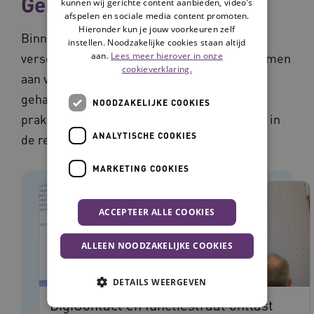
Gehandicaptenzorg
kunnen wij gerichte content aanbieden, video’s
afspelen en sociale media content promoten.
Hieronder kun je jouw voorkeuren zelf
Binnen de gehandicaptenzorg werken
instellen. Noodzakelijke cookies staan altijd
aan.
Lees meer hierover in onze
verschillende organisaties en disciplines samen
cookieverklaring.
aan vernieuwing en verbetering voor de
gehandicaptenzorg. In onderstaande
NOODZAKELIJKE COOKIES
praktijkverhalen zie je hoe zij dit aanpakken in
ANALYTISCHE COOKIES
de regio.
MARKETING COOKIES
ACCEPTEER ALLE COOKIES
ALLEEN NOODZAKELIJKE COOKIES
DETAILS WEERGEVEN
DigiContact en functiestraat ontlast