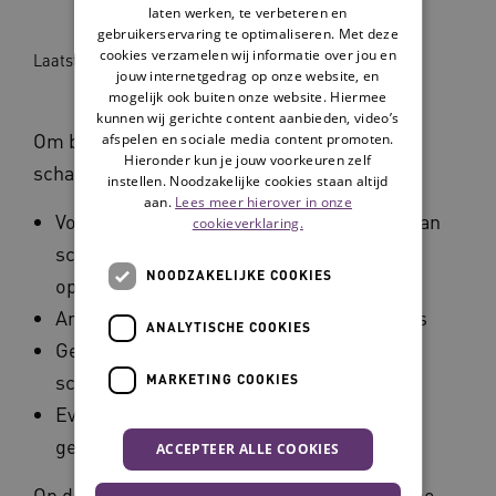
laten werken, te verbeteren en
gebruikerservaring te optimaliseren. Met deze
cookies verzamelen wij informatie over jou en
Laatst bijgewerkt op: 16-12-2024
jouw internetgedrag op onze website, en
mogelijk ook buiten onze website. Hiermee
kunnen wij gerichte content aanbieden, video’s
Om bewust na te denken over een passende
afspelen en sociale media content promoten.
Hieronder kun je jouw voorkeuren zelf
schaal volgen we een aantal stappen:​
instellen. Noodzakelijke cookies staan altijd
aan.
Lees meer hierover in onze
Voorbereiding:​ Vraagstuk op het gebied van
cookieverklaring.
schaal formuleren en perspectieven
NOODZAKELIJKE COOKIES
ophalen​
Analyse met behulp van de schaalvensters​
ANALYTISCHE COOKIES
Gezamenlijk reflecteren en mogelijke
schaalscenario’s bespreken​
MARKETING COOKIES
Evaluatie (wanneer er schaalkeuze is
gemaakt) en continu reflectie​
ACCEPTEER ALLE COOKIES
Op de volgende pagina's geven we praktische