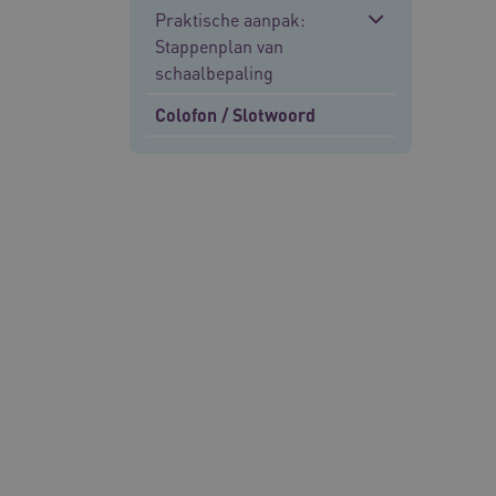
Praktische aanpak:
Stappenplan van
schaalbepaling
Deze functionele en technis
uw privacy.
Colofon / Slotwoord
Naam
__Secure-ROLLOUT_TOKE
UMB_SESSION
__Secure-YNID
__cf_bm
Google Privacy Poli
VISITOR_PRIVACY_METAD
BCSessionID