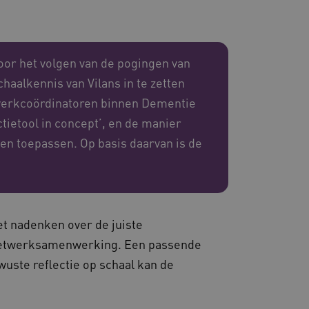
 en maken geen inbreuk op
oor het volgen van de pogingen van
aalkennis van Vilans in te zetten
twerkcoördinatoren binnen Dementie
tietool in concept’, en de manier
ssessies op de website te
rden onthouden tijdens
nen toepassen. Op basis daarvan is de
eid te maken tussen
ebsite, om geldige
ruik van hun website.
et nadenken over de juiste
emming van de gebruiker
 netwerksamenwerking. Een passende
de site op te slaan. Het
g van de bezoeker met
uste reflectie op schaal kan de
 en instellingen, zodat
toekomstige sessies.
sessies te onderhouden en
erzonden naar de browser