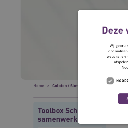
Deze 
Wij gebrui
optimaliser
website, en 
afspelen
Noo
NOODZ
Home
Colofon / Slotwoord
Toolbox Schaal van
samenwerken