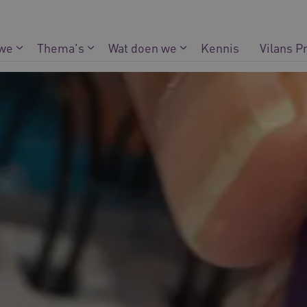
 we
Thema's
Wat doen we
Kennis
Vilans P