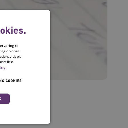
okies.
ervaring te
drag op onze
eden, video’s
nstellen.
ing.
NG COOKIES
S
d