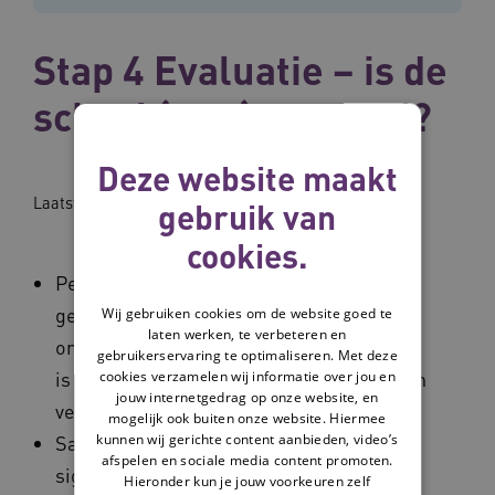
Stap 4 Evaluatie – is de
schaal (nog) passend?
Deze website maakt
Laatst bijgewerkt op: 16-12-2024
gebruik van
cookies.
​Periodiek reflecteren en nagaan of de
gekozen schaal nog steeds passend is,
Wij gebruiken cookies om de website goed te
laten werken, te verbeteren en
omdat netwerksamenwerking dynamisch
gebruikerservaring te optimaliseren. Met deze
cookies verzamelen wij informatie over jou en
is en ook de maatschappelijke opgave kan
jouw internetgedrag op onze website, en
veranderen.​
mogelijk ook buiten onze website. Hiermee
kunnen wij gerichte content aanbieden, video’s
Samen bepalen welke belangrijke
afspelen en sociale media content promoten.
signalen/triggers die reflectie op de
Hieronder kun je jouw voorkeuren zelf