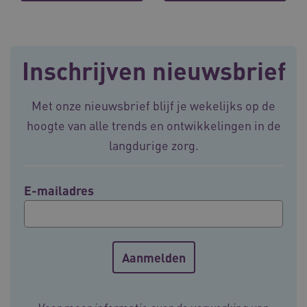
VISITOR_PRIVACY_METADATA
5 maande
YouTube
weken
.youtube.com
Inschrijven nieuwsbrief
Met onze nieuwsbrief blijf je wekelijks op de
hoogte van alle trends en ontwikkelingen in de
langdurige zorg.
E-mailadres
BCSessionID
vilans.blueconic.net
11 maand
4 weke