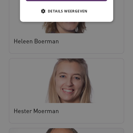
DETAILS WEERGEVEN
Noodzakelijke cookies
Analytische cookies
Heleen Boerman
Marketing cookies
Deze functionele en technische cookies zorgen
ervoor dat de website werkt. Deze cookies
worden altijd geplaatst en maken geen inbreuk
op uw privacy.
Naam
Provider
/
Domein
Vervalda
__Secure-ROLLOUT_TOKEN
.youtube.com
5 maande
weken
UMB_SESSION
www.vilans.nl
Sessie
Hester Moerman