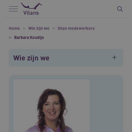
Naar hoofdinhoud
Naar footer
Home
Wie zijn we
Onze medewerkers
Barbara Koudijs
Wie zijn we