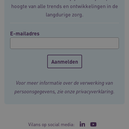
4 weke
hoogte van alle trends en ontwikkelingen in de
langdurige zorg.
E-mailadres
ARRAffinity
Sessie
Microsoft
Corporation
.vilans.nl
Voor meer informatie over de verwerking van
persoonsgegevens, zie onze
privacyverklaring
.
ARRAffinitySameSite
Sessie
Microsoft
Corporation
.vilans.nl
Vilans op social media:
Ga naar de LinkedIn p
Ga naar het YouT