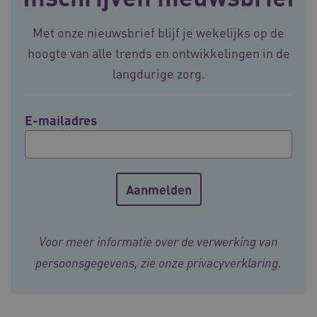
BCSessionID
vilans.blueconic.net
11 maand
4 weke
Met onze nieuwsbrief blijf je wekelijks op de
hoogte van alle trends en ontwikkelingen in de
langdurige zorg.
E-mailadres
ARRAffinity
Sessie
Microsoft
Corporation
.vilans.nl
Voor meer informatie over de verwerking van
persoonsgegevens, zie onze
privacyverklaring
.
ARRAffinitySameSite
Sessie
Microsoft
Corporation