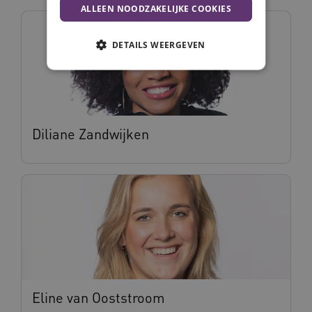
ALLEEN NOODZAKELIJKE COOKIES
DETAILS WEERGEVEN
Noodzakelijke cookies
Analytische cookies
Marketing cookies
Diliane Zandwijken
Deze functionele en technische cookies zorgen
ervoor dat de website werkt. Deze cookies
worden altijd geplaatst en maken geen inbreuk
op uw privacy.
Naam
Provider
/
Domein
Vervalda
__Secure-ROLLOUT_TOKEN
.youtube.com
5 maande
weken
UMB_SESSION
www.vilans.nl
Sessie
Eline van Ooststroom