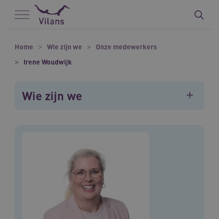
Naar hoofdinhoud
Naar footer
Home
Wie zijn we
Onze medewerkers
Irene Woudwijk
Wie zijn we