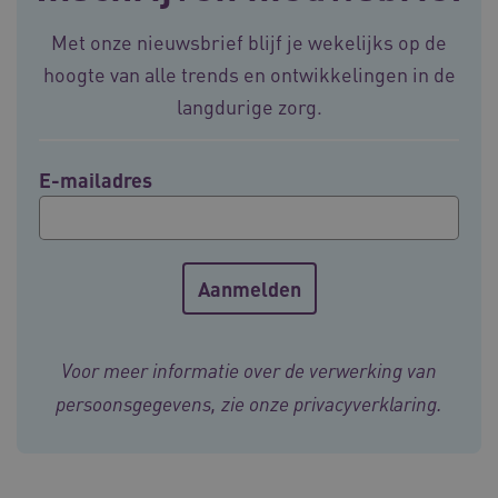
BCSessionID
vilans.blueconic.net
11 maand
Met onze nieuwsbrief blijf je wekelijks op de
4 weke
hoogte van alle trends en ontwikkelingen in de
langdurige zorg.
E-mailadres
ARRAffinity
Sessie
Microsoft
Corporation
.vilans.nl
Voor meer informatie over de verwerking van
persoonsgegevens, zie onze
privacyverklaring
.
ARRAffinitySameSite
Sessie
Microsoft
Corporation
.vilans.nl