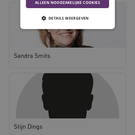
ALLEEN NOODZAKELIJKE COOKIES
DETAILS WEERGEVEN
Noodzakelijke cookies
Analytische cookies
Marketing cookies
Sandra Smits
Deze functionele en technische cookies zorgen
ervoor dat de website werkt. Deze cookies
worden altijd geplaatst en maken geen inbreuk
op uw privacy.
Naam
Provider
/
Domein
Vervalda
__Secure-ROLLOUT_TOKEN
.youtube.com
5 maande
weken
UMB_SESSION
www.vilans.nl
Sessie
Stijn Dings