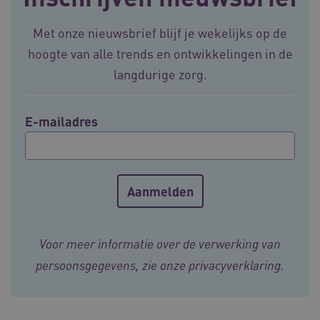
BCSessionID
vilans.blueconic.net
11 maand
4 weke
Met onze nieuwsbrief blijf je wekelijks op de
hoogte van alle trends en ontwikkelingen in de
langdurige zorg.
E-mailadres
ARRAffinity
Sessie
Microsoft
Corporation
.vilans.nl
Voor meer informatie over de verwerking van
persoonsgegevens, zie onze
privacyverklaring
.
ARRAffinitySameSite
Sessie
Microsoft
Corporation