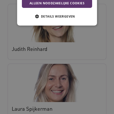
ALLEEN NOODZAKELIJKE COOKIES
DETAILS WEERGEVEN
Noodzakelijke cookies
Analytische cookies
Marketing cookies
Judith Reinhard
Deze functionele en technische cookies zorgen
ervoor dat de website werkt. Deze cookies
worden altijd geplaatst en maken geen inbreuk
op uw privacy.
Naam
Provider
/
Domein
Vervalda
__Secure-ROLLOUT_TOKEN
.youtube.com
5 maande
weken
UMB_SESSION
www.vilans.nl
Sessie
Laura Spijkerman