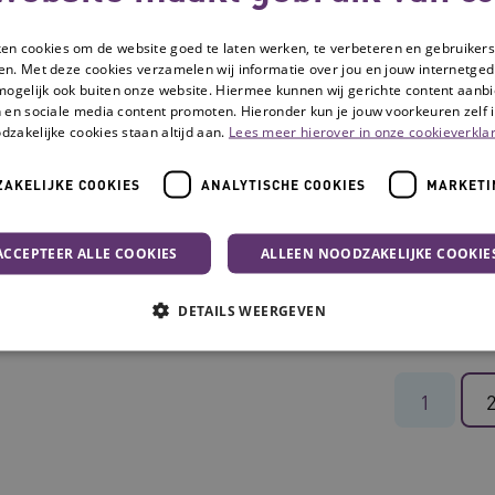
Jorg van Amerongen
Mariëlle Zond
ken cookies om de website goed te laten werken, te verbeteren en gebruikers
en. Met deze cookies verzamelen wij informatie over jou en jouw internetge
mogelijk ook buiten onze website. Hiermee kunnen wij gerichte content aanbi
 en sociale media content promoten. Hieronder kun je jouw voorkeuren zelf i
dzakelijke cookies staan altijd aan.
Lees meer hierover in onze cookieverklar
AKELIJKE COOKIES
ANALYTISCHE COOKIES
MARKETI
ACCEPTEER ALLE COOKIES
ALLEEN NOODZAKELIJKE COOKIE
Martine Werensteijn
Maureen Dink
DETAILS WEERGEVEN
Noodzakelijke cookies
Analytische cookies
Marketing cookies
1
che cookies zorgen ervoor dat de website werkt. Deze cookies worden altijd geplaatst
Provider
/
Domein
Vervaldatum
Omschrijving