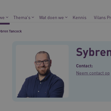
 we
Thema's
Wat doen we
Kennis
Vilans P
ybren Tancock
Sybren
Contact:
Neem contact op