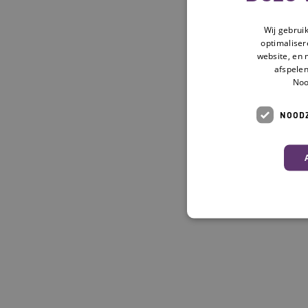
Wij gebrui
optimaliser
website, en 
afspelen
Noo
NOODZ
Deze functionele en technis
uw privacy.
Naam