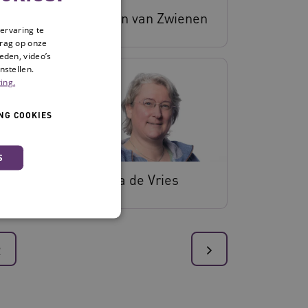
ervan
Martijn van Zwienen
ervaring te
drag op onze
eden, video’s
nstellen.
ing.
NG COOKIES
S
greve
Nanda de Vries
2
 en maken geen inbreuk op