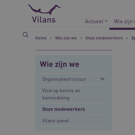
Naar hoofdinhoud
Naar footer
Actueel
Wie zijn
Home
Wie zijn we
Onze medewerkers
S
Wie zijn we
Organisatiestructuur
Visie op kennis en
kennisdeling
Onze medewerkers
Vilans-panel