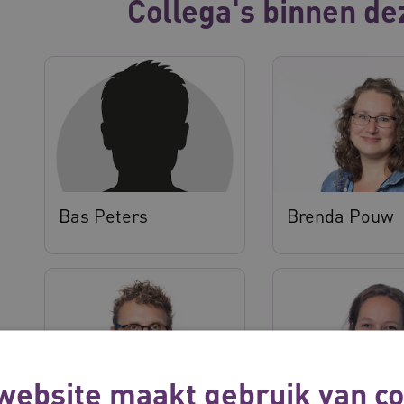
Collega's binnen de
Bas Peters
Brenda Pouw
website maakt gebruik van co