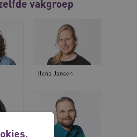
zelfde vakgroep
Ilona Jansen
okies.