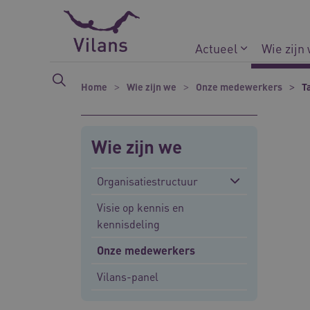
Naar hoofdinhoud
Naar footer
Actueel
Wie zijn
Home
Wie zijn we
Onze medewerkers
T
Wie zijn we
Organisatiestructuur
Visie op kennis en
kennisdeling
Onze medewerkers
Vilans-panel