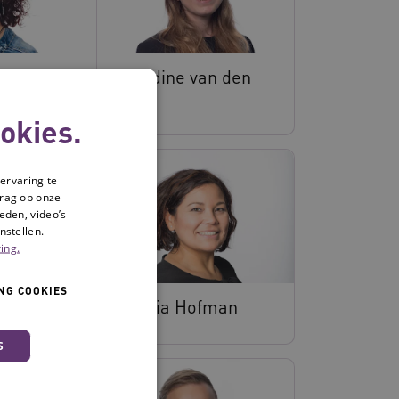
s
Beaudine van den
Berg
okies.
ervaring te
drag op onze
eden, video’s
nstellen.
ing.
NG COOKIES
regt
Cynthia Hofman
S