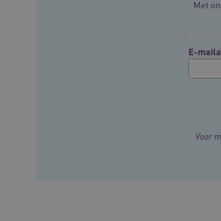
Met onz
BCSessionID
ARRAffinity
E-maila
ARRAffinitySameSite
CookieScriptConsent
Voor m
FPLC
ASLBSA