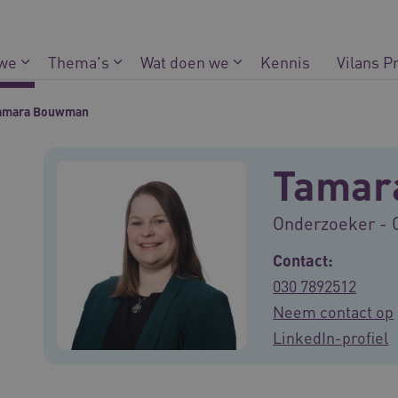
 we
Thema's
Wat doen we
Kennis
Vilans P
amara Bouwman
Tamar
Onderzoeker - 
Contact:
030 7892512
Neem contact op
LinkedIn-profiel