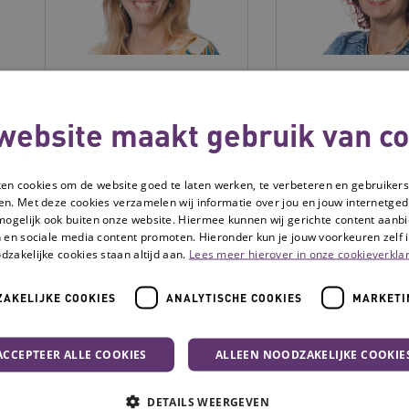
Aukelien Scheffelaar
Béatrice Dijck
website maakt gebruik van co
ken cookies om de website goed te laten werken, te verbeteren en gebruikers
en. Met deze cookies verzamelen wij informatie over jou en jouw internetge
mogelijk ook buiten onze website. Hiermee kunnen wij gerichte content aanbi
 en sociale media content promoten. Hieronder kun je jouw voorkeuren zelf i
dzakelijke cookies staan altijd aan.
Lees meer hierover in onze cookieverklar
AKELIJKE COOKIES
ANALYTISCHE COOKIES
MARKETI
Bob Hofstede
Chantal Hilleb
ACCEPTEER ALLE COOKIES
ALLEEN NOODZAKELIJKE COOKIE
DETAILS WEERGEVEN