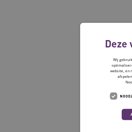
Deze 
Wij gebrui
optimaliser
website, en 
afspelen
Noo
NOODZ