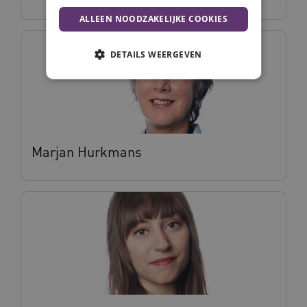
ALLEEN NOODZAKELIJKE COOKIES
DETAILS WEERGEVEN
Noodzakelijke cookies
Analytische cookies
Marketing cookies
Marjan Hurkmans
Deze functionele en technische cookies zorgen
ervoor dat de website werkt. Deze cookies
worden altijd geplaatst en maken geen inbreuk
op uw privacy.
Naam
Provider
/
Domein
Vervalda
__Secure-ROLLOUT_TOKEN
.youtube.com
5 maande
weken
UMB_SESSION
www.vilans.nl
Sessie