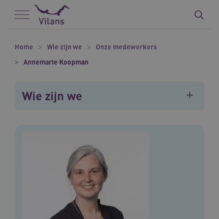
Naar hoofdinhoud
Naar footer
Home
Wie zijn we
Onze medewerkers
Annemarie Koopman
Wie zijn we