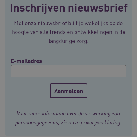
Inschrijven nieuwsbrief
BCSessionID
vilans.blueconic.net
11 maand
4 weke
Met onze nieuwsbrief blijf je wekelijks op de
hoogte van alle trends en ontwikkelingen in de
langdurige zorg.
E-mailadres
ARRAffinity
Sessie
Microsoft
Corporation
.vilans.nl
Voor meer informatie over de verwerking van
persoonsgegevens, zie onze
privacyverklaring
.
ARRAffinitySameSite
Sessie
Microsoft