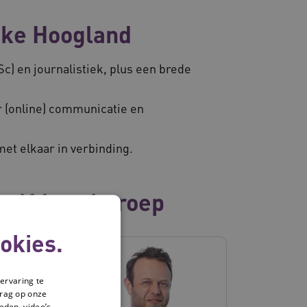
eke Hoogland
) en journalistiek, plus een brede
r (online) communicatie en
et elkaar in verbinding.
zelfde vakgroep
okies.
ervaring te
drag op onze
eden, video’s