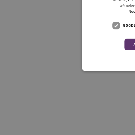
afspelen
Noo
NOODZ
Deze functionele en technis
uw privacy.
Naam
__Secure-ROLLOUT_TOKE
UMB_SESSION