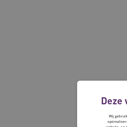
Deze 
Wij gebrui
optimaliser
website, en 