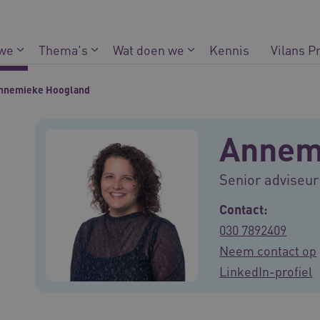
 we
Thema's
Wat doen we
Kennis
Vilans P
nnemieke Hoogland
Annem
Senior adviseur
Contact:
030 7892409
Neem contact op
LinkedIn-profiel