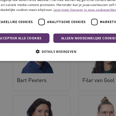
 en sociale media content promoten. Hieronder kun je jouw voorkeuren zelf i
dzakelijke cookies staan altijd aan.
Lees meer hierover in onze cookieverklar
Aretha Luck
Arne Dijkstra
AKELIJKE COOKIES
ANALYTISCHE COOKIES
MARKETI
ACCEPTEER ALLE COOKIES
ALLEEN NOODZAKELIJKE COOKIE
DETAILS WEERGEVEN
Noodzakelijke cookies
Analytische cookies
Marketing cookies
Bart Peeters
Filar van Gool
che cookies zorgen ervoor dat de website werkt. Deze cookies worden altijd geplaatst
Provider
/
Domein
Vervaldatum
Omschrijving
N
.youtube.com
5 maanden 4
weken
www.vilans.nl
Sessie
Deze cookie wordt gebruikt om gebruiker
beheren, zodat gebruikersinteracties wo