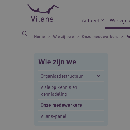
Naar hoofdinhoud
Naar footer
Actueel
Wie zijn
Home
Wie zijn we
Onze medewerkers
A
Wie zijn we
Organisatiestructuur
Visie op kennis en
kennisdeling
Onze medewerkers
Vilans-panel