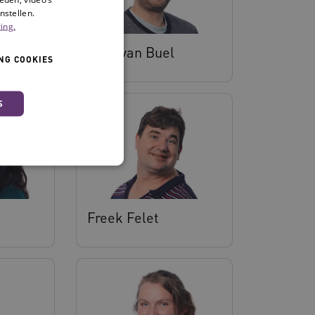
nstellen.
ing.
Arne van Buel
NG COOKIES
S
Freek Felet
 en maken geen inbreuk op
ssessies op de website te
rden onthouden tijdens