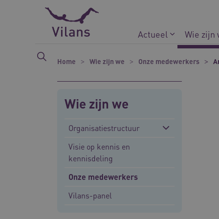
Naar hoofdinhoud
Naar footer
Actueel
Wie zijn
Home
Wie zijn we
Onze medewerkers
A
Wie zijn we
Organisatiestructuur
Visie op kennis en
kennisdeling
Onze medewerkers
Vilans-panel