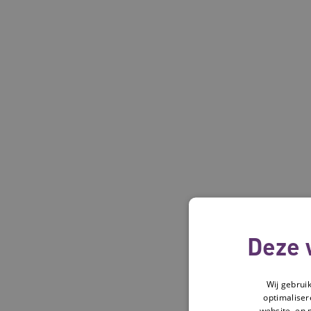
Deze 
Wij gebrui
optimaliser
website, en 