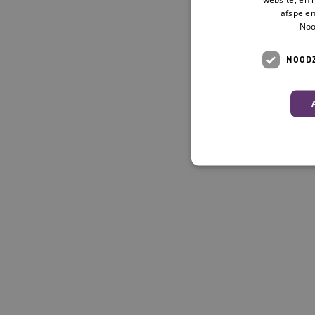
afspelen
Noo
NOODZ
Deze functionele en technis
uw privacy.
Naam
__Secure-ROLLOUT_TOKE
UMB_SESSION