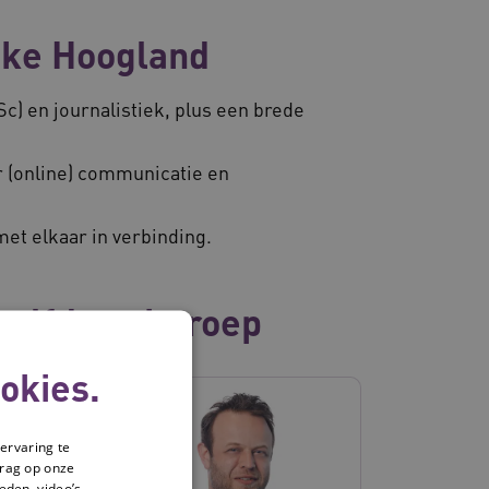
eke Hoogland
) en journalistiek, plus een brede
r (online) communicatie en
et elkaar in verbinding.
zelfde vakgroep
okies.
ervaring te
drag op onze
eden, video’s