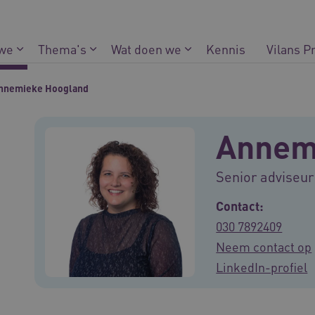
 we
Thema's
Wat doen we
Kennis
Vilans P
nnemieke Hoogland
Annem
Senior adviseur
Contact:
030 7892409
Neem contact op
LinkedIn-profiel