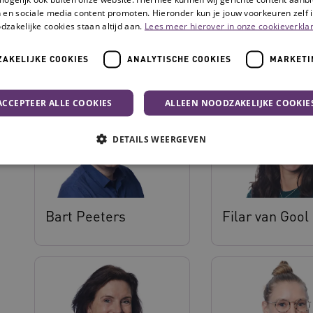
 en sociale media content promoten. Hieronder kun je jouw voorkeuren zelf i
dzakelijke cookies staan altijd aan.
Lees meer hierover in onze cookieverklar
Aretha Luck
Arne Dijkstra
AKELIJKE COOKIES
ANALYTISCHE COOKIES
MARKETI
ACCEPTEER ALLE COOKIES
ALLEEN NOODZAKELIJKE COOKIE
DETAILS WEERGEVEN
Noodzakelijke cookies
Analytische cookies
Marketing cookies
Bart Peeters
Filar van Gool
che cookies zorgen ervoor dat de website werkt. Deze cookies worden altijd geplaatst
Provider
/
Domein
Vervaldatum
Omschrijving
N
.youtube.com
5 maanden 4
weken
www.vilans.nl
Sessie
Deze cookie wordt gebruikt om gebruiker
beheren, zodat gebruikersinteracties wo