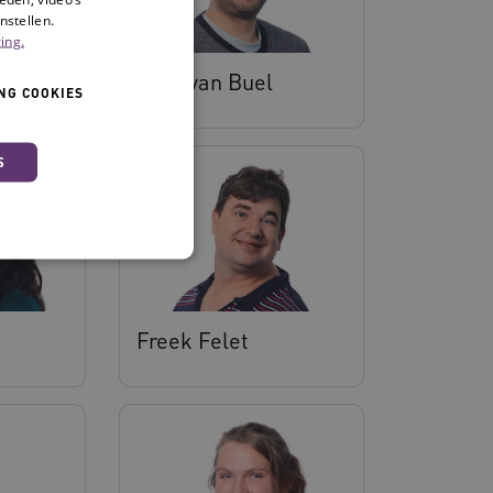
nstellen.
ing.
Arne van Buel
NG COOKIES
S
Freek Felet
 en maken geen inbreuk op
ssessies op de website te
rden onthouden tijdens