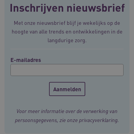
Inschrijven nieuwsbrief
__Secure-YNID
.youtube.com
5 maande
weken
Met onze nieuwsbrief blijf je wekelijks op de
__cf_bm
29 minut
Cloudflare Inc.
hoogte van alle trends en ontwikkelingen in de
50 second
.vimeo.com
langdurige zorg.
Google Privacy Policy
E-mailadres
VISITOR_PRIVACY_METADATA
5 maande
YouTube
weken
.youtube.com
Voor meer informatie over de verwerking van
persoonsgegevens, zie onze
privacyverklaring
.