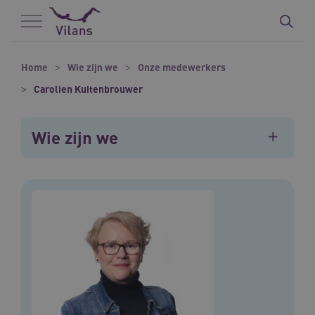
Naar hoofdinhoud
Naar footer
Home
Wie zijn we
Onze medewerkers
Carolien Kuitenbrouwer
Wie zijn we