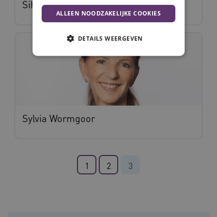
Siham Fareh
ALLEEN NOODZAKELIJKE COOKIES
DETAILS WEERGEVEN
Noodzakelijke cookies
Analytische cookies
Marketing cookies
Deze functionele en technische cookies zorgen
ervoor dat de website werkt. Deze cookies
Sylvia Wormgoor
worden altijd geplaatst en maken geen inbreuk
op uw privacy.
Naam
Provider
/
Domein
Vervalda
__Secure-ROLLOUT_TOKEN
.youtube.com
5 maande
1
2
3
weken
UMB_SESSION
www.vilans.nl
Sessie