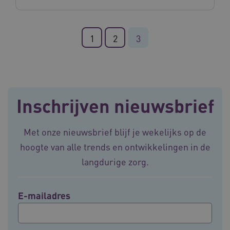
Noodzakelijke cookies
Analytische cookies
Marketing cookies
1
2
3
Deze functionele en technische cookies zorgen
ervoor dat de website werkt. Deze cookies
worden altijd geplaatst en maken geen inbreuk
op uw privacy.
Naam
Provider
/
Domein
Vervalda
Inschrijven nieuwsbrief
__Secure-ROLLOUT_TOKEN
.youtube.com
5 maande
weken
UMB_SESSION
www.vilans.nl
Sessie
Met onze nieuwsbrief blijf je wekelijks op de
hoogte van alle trends en ontwikkelingen in de
langdurige zorg.
__Secure-YNID
.youtube.com
5 maande
E-mailadres
weken
__cf_bm
29 minut
Cloudflare Inc.
50 second
.vimeo.com