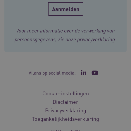
Google Privacy Policy
Voor meer informatie over de verwerking van
VISITOR_PRIVACY_METADATA
5 maande
YouTube
weken
.youtube.com
persoonsgegevens, zie onze
privacyverklaring
.
Vilans op social media:
Ga naar de LinkedIn p
Ga naar het YouT
Cookie-instellingen
Disclaimer
BCSessionID
vilans.blueconic.net
11 maand
4 weke
Privacyverklaring
Toegankelijkheidsverklaring