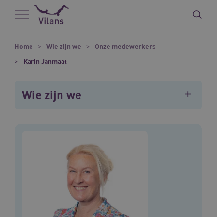
Naar hoofdinhoud
Naar footer
Home
Wie zijn we
Onze medewerkers
Karin Janmaat
Wie zijn we