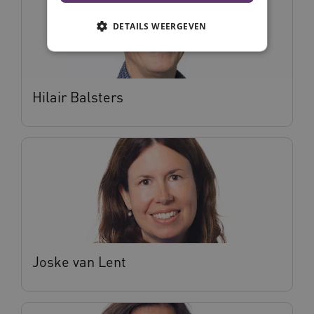
DETAILS WEERGEVEN
Noodzakelijke cookies
Analytische cookies
Hilair Balsters
Marketing cookies
Deze functionele en technische cookies zorgen
ervoor dat de website werkt. Deze cookies
worden altijd geplaatst en maken geen inbreuk
op uw privacy.
Naam
Provider
/
Domein
Vervalda
__Secure-ROLLOUT_TOKEN
.youtube.com
5 maande
weken
UMB_SESSION
www.vilans.nl
Sessie
Joske van Lent