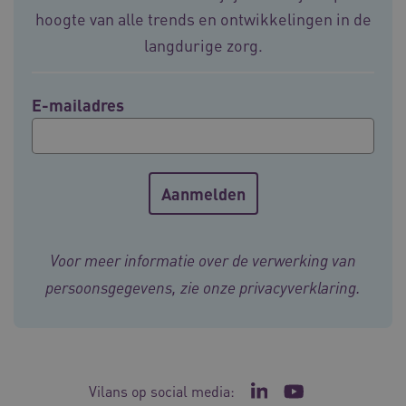
4 weke
hoogte van alle trends en ontwikkelingen in de
langdurige zorg.
E-mailadres
ARRAffinity
Sessie
Microsoft
Corporation
.vilans.nl
Voor meer informatie over de verwerking van
persoonsgegevens, zie onze
privacyverklaring
.
ARRAffinitySameSite
Sessie
Microsoft
Corporation
.vilans.nl
Vilans op social media:
Ga naar de LinkedIn p
Ga naar het YouT