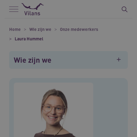
Naar hoofdinhoud
Naar footer
Home
Wie zijn we
Onze medewerkers
Laura Hummel
Wie zijn we