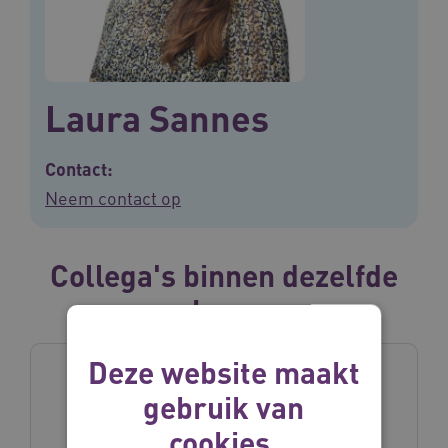
Laura Sannes
Contact:
Neem contact op
Collega's binnen dezelfde
vakgroep
Deze website maakt
gebruik van
cookies.