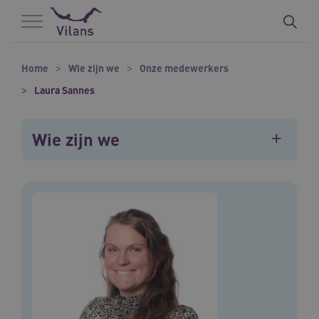
Naar hoofdinhoud
Naar footer
Home
Wie zijn we
Onze medewerkers
Laura Sannes
Wie zijn we