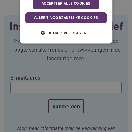
ACCEPTEER ALLE COOKIES
ALLEEN NOODZAKELIJKE COOKIES
Inschrijven nieuwsbrief
DETAILS WEERGEVEN
Met onze nieuwsbrief blijf je wekelijks op de
hoogte van alle trends en ontwikkelingen in de
Noodzakelijke cookies
Analytische cookies
langdurige zorg.
Marketing cookies
Deze functionele en technische cookies zorgen
E-mailadres
ervoor dat de website werkt. Deze cookies
worden altijd geplaatst en maken geen inbreuk
op uw privacy.
Naam
Provider
/
Domein
Vervalda
__Secure-ROLLOUT_TOKEN
.youtube.com
5 maande
weken
UMB_SESSION
www.vilans.nl
Sessie
Voor meer informatie over de verwerking van