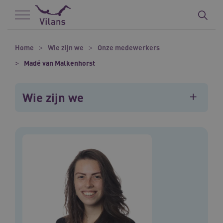
Naar hoofdinhoud
Naar footer
Home
Wie zijn we
Onze medewerkers
Madé van Malkenhorst
Wie zijn we