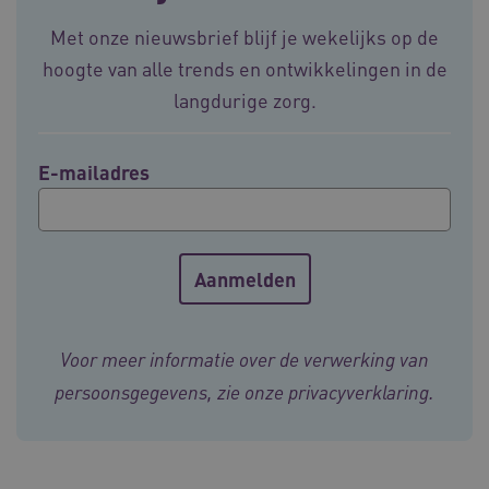
BCSessionID
vilans.blueconic.net
11 maand
Met onze nieuwsbrief blijf je wekelijks op de
4 weke
hoogte van alle trends en ontwikkelingen in de
langdurige zorg.
E-mailadres
ARRAffinity
Sessie
Microsoft
Corporation
.vilans.nl
Voor meer informatie over de verwerking van
persoonsgegevens, zie onze
privacyverklaring
.
ARRAffinitySameSite
Sessie
Microsoft
Corporation
.vilans.nl