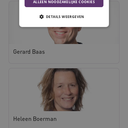
ALLEEN NOODZAKELIJKE COOKIES
DETAILS WEERGEVEN
Noodzakelijke cookies
Analytische cookies
Marketing cookies
Gerard Baas
Deze functionele en technische cookies zorgen
ervoor dat de website werkt. Deze cookies
worden altijd geplaatst en maken geen inbreuk
op uw privacy.
Naam
Provider
/
Domein
Vervalda
__Secure-ROLLOUT_TOKEN
.youtube.com
5 maande
weken
UMB_SESSION
www.vilans.nl
Sessie
Heleen Boerman