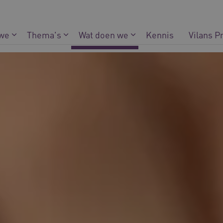
 we
Thema's
Wat doen we
Kennis
Vilans P