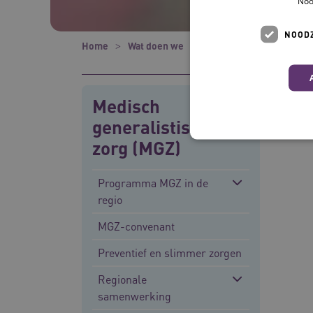
Noo
NOODZ
Home
Wat doen we
Projecten
Financier
Medisch
generalistische
zorg (MGZ)
Programma MGZ in de
Deze functionele en technis
regio
uw privacy.
MGZ-convenant
Naam
__Secure-ROLLOUT_TOKE
Preventief en slimmer zorgen
UMB_SESSION
Regionale
samenwerking