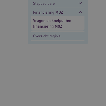
__Secure-YNID
Stepped care
__cf_bm
Financiering MGZ
Google Privacy Poli
Vragen en knelpunten
VISITOR_PRIVACY_METAD
financiering MGZ
Overzicht regio's
BCSessionID
ARRAffinity
ARRAffinitySameSite
CookieScriptConsent