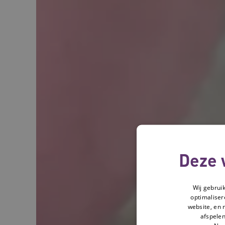
Deze 
Wij gebrui
optimaliser
website, en 
afspelen