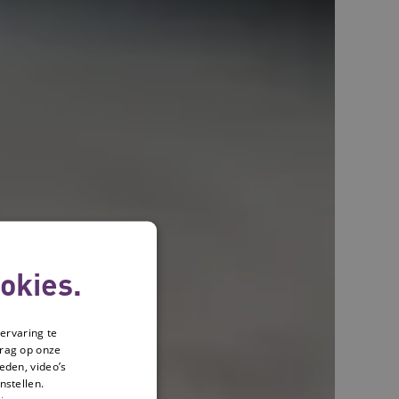
okies.
ervaring te
drag op onze
eden, video’s
nstellen.