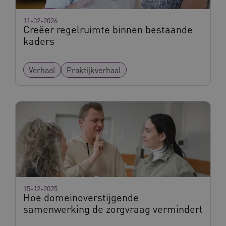
prestatie
Ch
verbeter
we 
betrokke
pla
11-02-2026
gebruiker
elk
Creëer regelruimte binnen bestaande
begrijpen
geb
kaders
pla
_ga_292742791
.vilans.nl
1 jaar 1
Deze coo
AW
maand
gebruikt
Google A
om de se
Verhaal
Praktijkverhaal
te behou
15-12-2025
Hoe domeinoverstijgende
samenwerking de zorgvraag vermindert