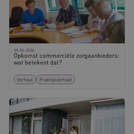
FPLC
.vilans.nl
20 uur
09-06-2026
Opkomst commerciële zorgaanbieders:
wat betekent dat?
Verhaal
Praktijkverhaal
ASLBSA
www.vilans.nl
Sessie