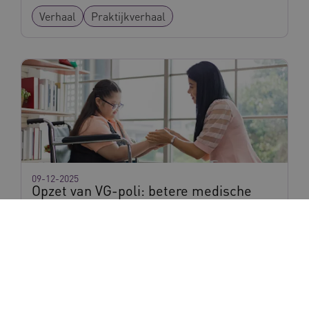
Verhaal
Praktijkverhaal
09-12-2025
Opzet van VG-poli: betere medische
zorg aan mensen met een beperking
Verhaal
Praktijkverhaal