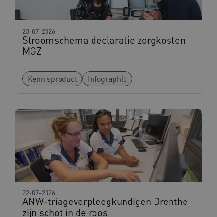
23-07-2026
Stroomschema declaratie zorgkosten
MGZ
Kennisproduct
Infographic
BCSessionID
vilans.blueconic.net
11 maand
4 weke
22-07-2026
ARRAffinity
Sessie
Microsoft
ANW-triageverpleegkundigen Drenthe
Corporation
.vilans.nl
zijn schot in de roos