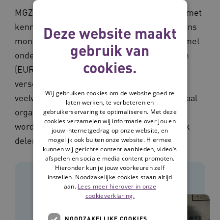
MGZ in de regio combineert praktijkkennis met
kennis uit wetenschappelijk onderzoek. Vilans
Deze website maakt
monitort de voortgang van MGZ in de regio met
gebruik van
onderzoek. Erasmus Universiteit Rotterdam
cookies.
(EUR) voert binnen het programma
verschillende onderzoeken uit naar
Wij gebruiken cookies om de website goed te
veelvoorkomende knelpunten bij het regionaal
laten werken, te verbeteren en
organiseren van MGZ en hoe deze kunnen
gebruikerservaring te optimaliseren. Met deze
cookies verzamelen wij informatie over jou en
worden opgelost. De inzichten uit onderzoek
jouw internetgedrag op onze website, en
delen we landelijk.
mogelijk ook buiten onze website. Hiermee
kunnen wij gerichte content aanbieden, video’s
afspelen en sociale media content promoten.
Hieronder kun je jouw voorkeuren zelf
Monitoring
instellen. Noodzakelijke cookies staan altijd
aan.
Lees meer hierover in onze
cookieverklaring.
NOODZAKELIJKE COOKIES