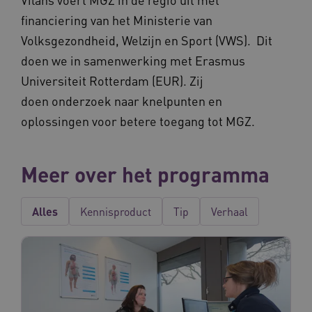
financiering van het Ministerie van
Naam
Provider
/
Domein
Vervalda
Volksgezondheid, Welzijn en Sport (VWS). Dit
__Secure-ROLLOUT_TOKEN
.youtube.com
5 maande
weken
doen we in samenwerking met Erasmus
UMB_SESSION
www.vilans.nl
Sessie
Universiteit Rotterdam (EUR). Zij
doen onderzoek naar knelpunten en
oplossingen voor betere toegang tot MGZ.
__Secure-YNID
.youtube.com
5 maande
Meer over het programma
weken
__cf_bm
29 minut
Cloudflare Inc.
50 second
.vimeo.com
Alles
Kennisproduct
Tip
Verhaal
Google Privacy Policy
VISITOR_PRIVACY_METADATA
5 maande
YouTube
weken
.youtube.com