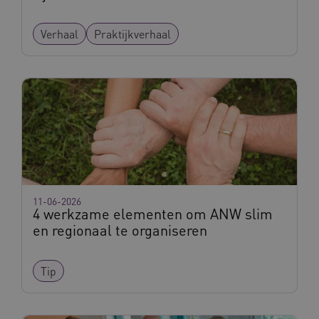
Verhaal
Praktijkverhaal
ARRAffinitySameSite
Sessie
Microsoft
Corporation
.vilans.nl
11-06-2026
4 werkzame elementen om ANW slim
en regionaal te organiseren
CookieScriptConsent
11 maand
CookieScript
4 weke
www.vilans.nl
Tip