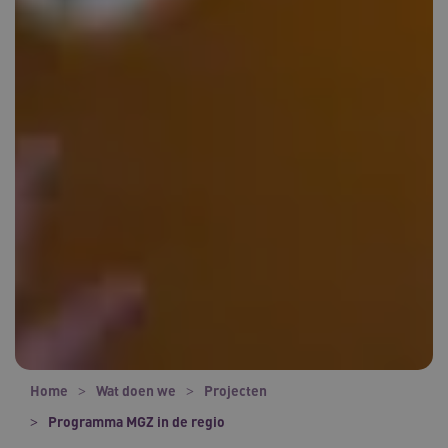
Home
Wat doen we
Projecten
Programma MGZ in de regio