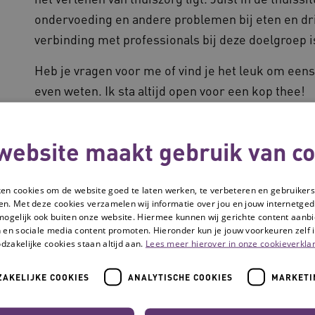
ondervoeding en andere problemen bij eten en dr
verbinding met professionals bij deze doelgroep i
Heb je vragen voor me of vind je het leuk om een
even weten. Ik sta altijd open voor een kop thee!
Wapenfeiten
website maakt gebruik van co
Als adviseur kennismanagement bij het progra
ken cookies om de website goed te laten werken, te verbeteren en gebruikers
Toekomst betrokken bij thema
en. Met deze cookies verzamelen wij informatie over jou en jouw internetge
Arbeidsmarkt: s
mogelijk ook buiten onze website. Hiermee kunnen wij gerichte content aanbi
medewerkers’.
 en sociale media content promoten. Hieronder kun je jouw voorkeuren zelf i
dzakelijke cookies staan altijd aan.
Lees meer hierover in onze cookieverklar
Opgeleid als voedingswetenschapper en lid va
Voedingswetenschappen (NAV).
AKELIJKE COOKIES
ANALYTISCHE COOKIES
MARKETI
Ruim 10 jaar praktijkervaring in de ouderenzor