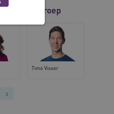
S
zelfde vakgroep
 en maken geen inbreuk op
Timo Visser
ssessies op de website te
rden onthouden tijdens
3
eid te maken tussen
ebsite, om geldige
ruik van hun website.