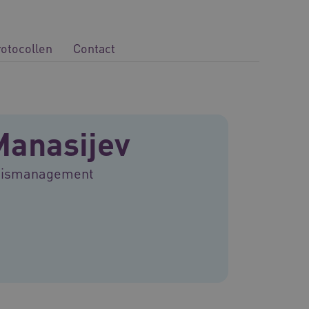
rotocollen
Contact
Manasijev
nnismanagement