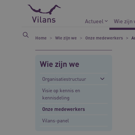
Naar hoofdinhoud
Naar footer
Actueel
Wie zijn
Home
Wie zijn we
Onze medewerkers
A
Wie zijn we
Organisatiestructuur
Visie op kennis en
kennisdeling
Onze medewerkers
Vilans-panel