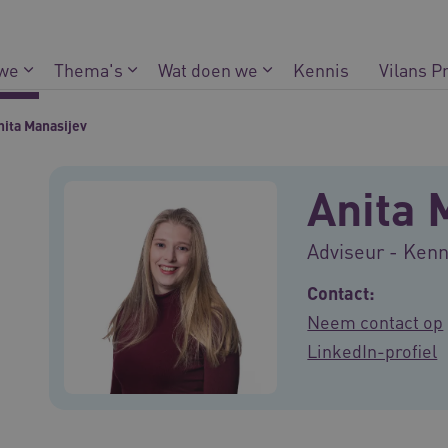
 we
Thema's
Wat doen we
Kennis
Vilans P
nita Manasijev
Anita 
Adviseur - Ke
Contact:
Neem contact op
LinkedIn-profiel