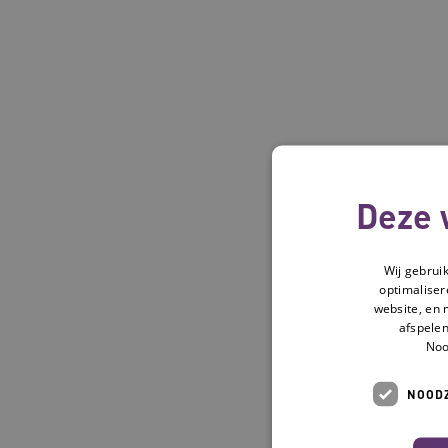
Deze 
Wij gebrui
optimaliser
website, en 
afspelen
Noo
NOODZ