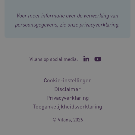
Voor meer informatie over de verwerking van
persoonsgegevens, zie onze
privacyverklaring
.
ASLBSA
www.vilans.nl
Sessie
Vilans op social media:
Ga naar de LinkedIn p
Ga naar het YouT
Cookie-instellingen
Disclaimer
Privacyverklaring
Toegankelijkheidsverklaring
ASLBSACORS
www.vilans.nl
Sessie
© Vilans, 2026