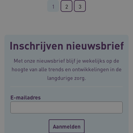
1
2
3
ARRAffinitySameSite
Sessie
Microsoft
Corporation
.vilans.nl
Inschrijven nieuwsbrief
Met onze nieuwsbrief blijf je wekelijks op de
CookieScriptConsent
11 maand
CookieScript
hoogte van alle trends en ontwikkelingen in de
4 weke
www.vilans.nl
langdurige zorg.
E-mailadres
FPLC
.vilans.nl
20 uur