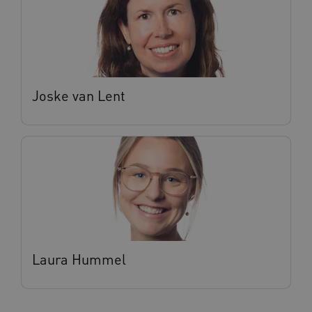
BCSessionID
vilans.blueconic.net
11 maand
4 weke
Joske van Lent
ARRAffinity
Sessie
Microsoft
Corporation
.vilans.nl
Laura Hummel