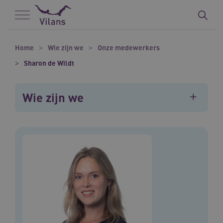
Naar hoofdinhoud
Naar footer
Home
Wie zijn we
Onze medewerkers
Sharon de Wildt
Wie zijn we