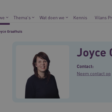
 we
Thema's
Wat doen we
Kennis
Vilans P
oyce Graafhuis
Joyce 
Contact:
Neem contact op