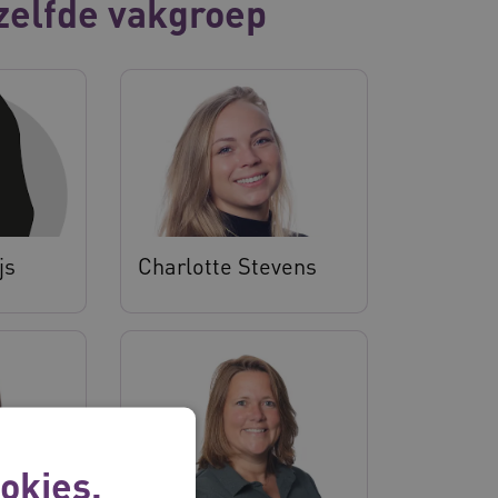
zelfde vakgroep
js
Charlotte Stevens
okies.