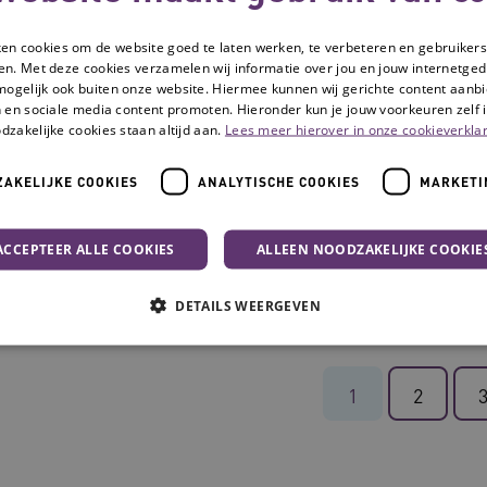
Deanne Verkroost
Dorien Vonhof
ken cookies om de website goed te laten werken, te verbeteren en gebruikers
en. Met deze cookies verzamelen wij informatie over jou en jouw internetge
mogelijk ook buiten onze website. Hiermee kunnen wij gerichte content aanbi
 en sociale media content promoten. Hieronder kun je jouw voorkeuren zelf i
dzakelijke cookies staan altijd aan.
Lees meer hierover in onze cookieverklar
AKELIJKE COOKIES
ANALYTISCHE COOKIES
MARKETI
ACCEPTEER ALLE COOKIES
ALLEEN NOODZAKELIJKE COOKIE
Gerard Baas
Heleen Boer
DETAILS WEERGEVEN
Noodzakelijke cookies
Analytische cookies
Marketing cookies
1
2
che cookies zorgen ervoor dat de website werkt. Deze cookies worden altijd geplaatst
Provider
/
Domein
Vervaldatum
Omschrijving