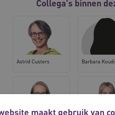
Collega's binnen de
Astrid Custers
Barbara Koudi
website maakt gebruik van co