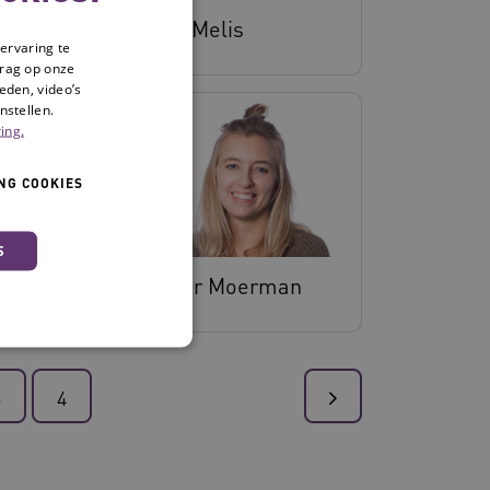
Ellen Melis
ervaring te
drag op onze
eden, video’s
nstellen.
ing.
NG COOKIES
S
man
Hester Moerman
3
4
 en maken geen inbreuk op