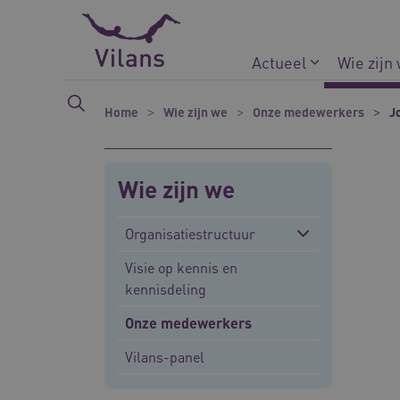
Naar hoofdinhoud
Naar footer
Actueel
Wie zijn
Home
Wie zijn we
Onze medewerkers
J
Wie zijn we
Organisatiestructuur
Visie op kennis en
kennisdeling
Onze medewerkers
Vilans-panel