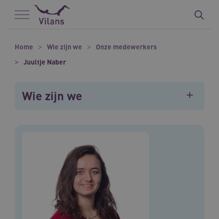
Naar hoofdinhoud
Naar footer
Home
Wie zijn we
Onze medewerkers
Juultje Naber
Wie zijn we