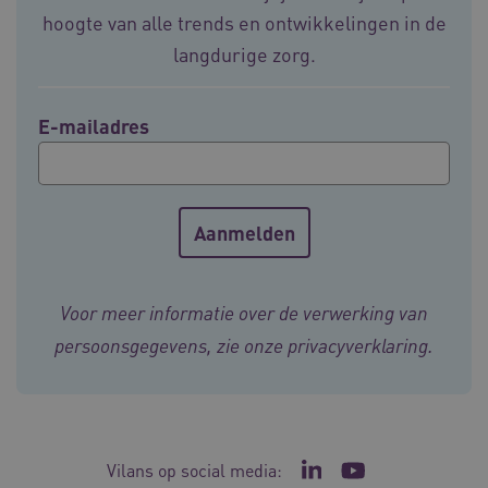
4 weke
hoogte van alle trends en ontwikkelingen in de
langdurige zorg.
E-mailadres
ARRAffinity
Sessie
Microsoft
Corporation
.vilans.nl
Voor meer informatie over de verwerking van
persoonsgegevens, zie onze
privacyverklaring
.
ARRAffinitySameSite
Sessie
Microsoft
Corporation
.vilans.nl
Vilans op social media:
Ga naar de LinkedIn p
Ga naar het YouT