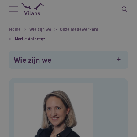
Naar hoofdinhoud
Naar footer
Home
Wie zijn we
Onze medewerkers
Marije Aalbregt
Wie zijn we