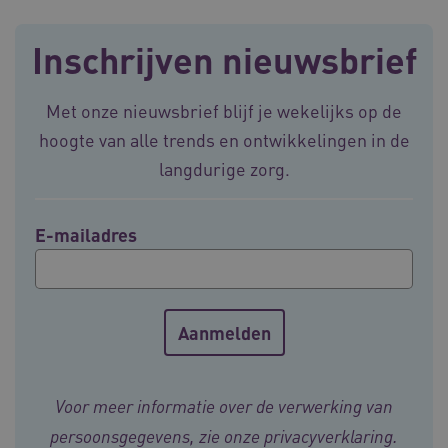
Deze functionele en technische cookies zorgen
ervoor dat de website werkt. Deze cookies
Inschrijven nieuwsbrief
worden altijd geplaatst en maken geen inbreuk
op uw privacy.
Naam
Provider
/
Domein
Vervalda
Met onze nieuwsbrief blijf je wekelijks op de
__Secure-ROLLOUT_TOKEN
.youtube.com
5 maande
hoogte van alle trends en ontwikkelingen in de
weken
UMB_SESSION
langdurige zorg.
www.vilans.nl
Sessie
E-mailadres
__Secure-YNID
.youtube.com
5 maande
weken
__cf_bm
29 minut
Cloudflare Inc.
50 second
.vimeo.com
Google Privacy Policy
Voor meer informatie over de verwerking van
persoonsgegevens, zie onze
privacyverklaring
.