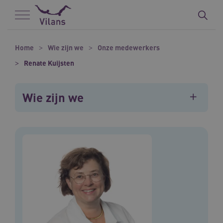
Naar hoofdinhoud
Naar footer
Home
Wie zijn we
Onze medewerkers
Renate Kuijsten
Wie zijn we