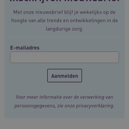
.vilans.nl
Met onze nieuwsbrief blijf je wekelijks op de
hoogte van alle trends en ontwikkelingen in de
langdurige zorg.
E-mailadres
ARRAffinitySameSite
Sessie
Microsoft
Corporation
.vilans.nl
Voor meer informatie over de verwerking van
CookieScriptConsent
11 maand
CookieScript
persoonsgegevens, zie onze
privacyverklaring
.
4 weke
www.vilans.nl