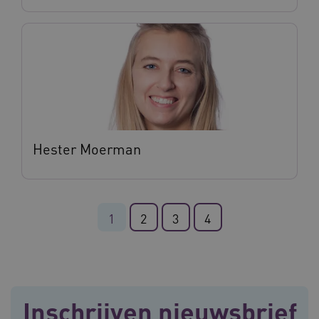
weken
.youtube.com
Hester Moerman
BCSessionID
vilans.blueconic.net
11 maand
4 weke
1
2
3
4
Inschrijven nieuwsbrief
ARRAffinity
Sessie
Microsoft
Corporation