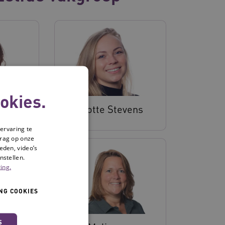
okies.
js
Charlotte Stevens
ervaring te
drag op onze
eden, video’s
nstellen.
ing.
NG COOKIES
S