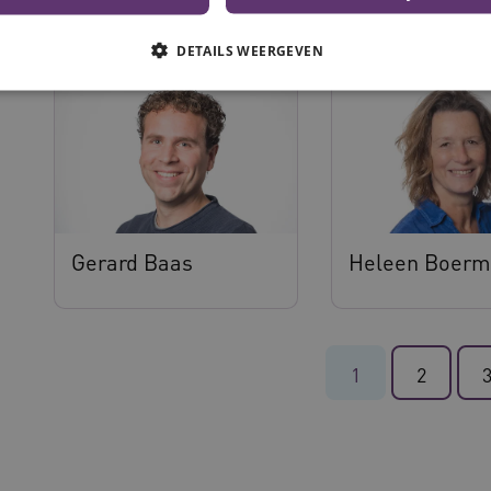
Deanne Verkroost
Dorien Vonhof
DETAILS WEERGEVEN
Noodzakelijke cookies
Analytische cookies
Marketing cookies
che cookies zorgen ervoor dat de website werkt. Deze cookies worden altijd geplaatst
Provider
/
Domein
Vervaldatum
Omschrijving
Gerard Baas
Heleen Boer
N
.youtube.com
5 maanden 4
weken
www.vilans.nl
Sessie
Deze cookie wordt gebruikt om gebruiker
beheren, zodat gebruikersinteracties wo
een surfsessie.
.youtube.com
5 maanden 4
1
2
weken
29 minuten
Deze cookie wordt gebruikt om ondersch
Cloudflare Inc.
cy
50 seconden
mensen en bots. Dit is gunstig voor de w
.vimeo.com
rapporten te kunnen maken over het geb
ATA
5 maanden 4
Deze cookie wordt gebruikt om de toest
YouTube