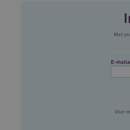
I
BCSessionID
Met onz
ARRAffinity
E-maila
ARRAffinitySameSite
CookieScriptConsent
FPLC
Voor m
ASLBSA