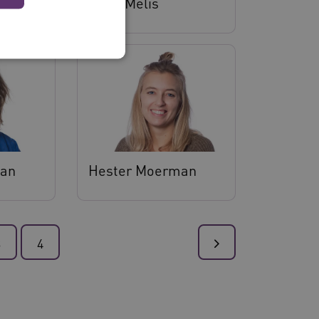
Ellen Melis
 en maken geen inbreuk op
man
Hester Moerman
ssessies op de website te
rden onthouden tijdens
3
4
eid te maken tussen
ebsite, om geldige
ruik van hun website.
emming van de gebruiker