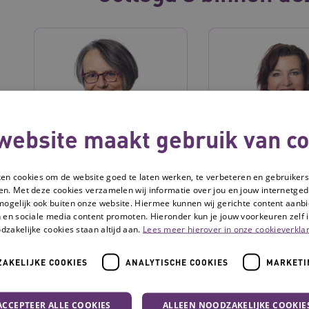
website maakt gebruik van co
Astrid Custers
Barbara Koudi
ken cookies om de website goed te laten werken, te verbeteren en gebruikers
en. Met deze cookies verzamelen wij informatie over jou en jouw internetge
mogelijk ook buiten onze website. Hiermee kunnen wij gerichte content aanbi
 en sociale media content promoten. Hieronder kun je jouw voorkeuren zelf i
dzakelijke cookies staan altijd aan.
Lees meer hierover in onze cookieverklar
AKELIJKE COOKIES
ANALYTISCHE COOKIES
MARKETI
ACCEPTEER ALLE COOKIES
ALLEEN NOODZAKELIJKE COOKIE