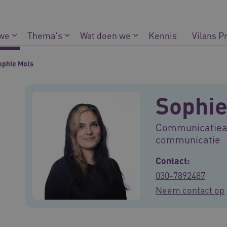
 we
Thema's
Wat doen we
Kennis
Vilans P
ophie Mols
Sophie
Communicatiead
communicatie
Contact:
030-7892487
Neem contact op