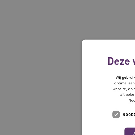
Deze 
Wij gebrui
optimaliser
website, en 
afspelen
Noo
NOODZ