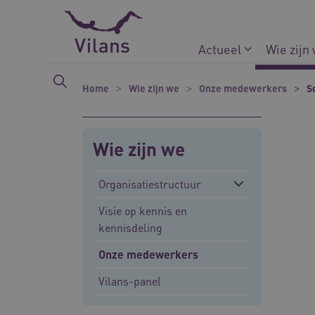
Naar hoofdinhoud
Naar footer
Actueel
Wie zijn
Home
Wie zijn we
Onze medewerkers
S
Wie zijn we
Organisatiestructuur
Visie op kennis en
kennisdeling
Onze medewerkers
Vilans-panel