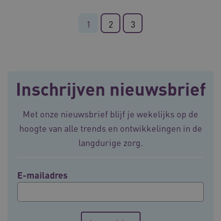
1
2
3
ARRAffinity
Sessie
Microsoft
Corporation
.vilans.nl
Inschrijven nieuwsbrief
Met onze nieuwsbrief blijf je wekelijks op de
hoogte van alle trends en ontwikkelingen in de
langdurige zorg.
ARRAffinitySameSite
Sessie
Microsoft
Corporation
.vilans.nl
E-mailadres