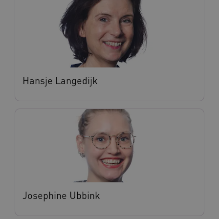
Google Privacy Policy
VISITOR_PRIVACY_METADATA
5 maande
YouTube
weken
.youtube.com
Hansje Langedijk
BCSessionID
vilans.blueconic.net
11 maand
4 weke
Josephine Ubbink