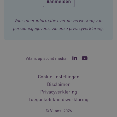
CookieScriptConsent
11 maand
CookieScript
4 weke
www.vilans.nl
Voor meer informatie over de verwerking van
persoonsgegevens, zie onze
privacyverklaring
.
FPLC
.vilans.nl
20 uur
Vilans op social media:
Ga naar de LinkedIn p
Ga naar het YouT
Cookie-instellingen
Disclaimer
Privacyverklaring
Toegankelijkheidsverklaring
ASLBSA
www.vilans.nl
Sessie
© Vilans, 2026