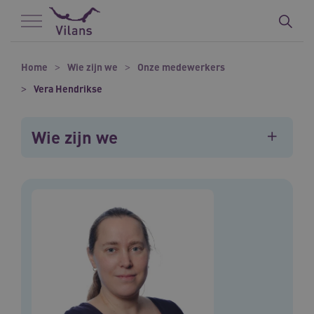
Naar hoofdinhoud
Naar footer
Home
Wie zijn we
Onze medewerkers
Vera Hendrikse
Wie zijn we