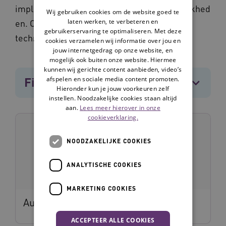
implementatietips en, financieringsmogelijkhed
Wij gebruiken cookies om de website goed te
laten werken, te verbeteren en
en. Ook delen we in welke situaties de
gebruikerservaring te optimaliseren. Met deze
technologie waardevol kan zijn.
cookies verzamelen wij informatie over jou en
jouw internetgedrag op onze website, en
mogelijk ook buiten onze website. Hiermee
kunnen wij gerichte content aanbieden, video’s
Filters
afspelen en sociale media content promoten.
[4]
Hieronder kun je jouw voorkeuren zelf
instellen. Noodzakelijke cookies staan altijd
aan.
Lees meer hierover in onze
cookieverklaring.
NOODZAKELIJKE COOKIES
ANALYTISCHE COOKIES
MARKETING COOKIES
Automatisch douchesysteem
ACCEPTEER ALLE COOKIES