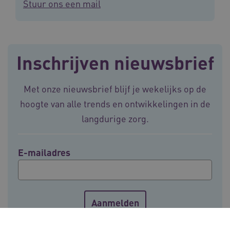
Stuur ons een mail
BCSessionID
vilans.blueconic.net
11 maand
4 weke
Inschrijven nieuwsbrief
Met onze nieuwsbrief blijf je wekelijks op de
hoogte van alle trends en ontwikkelingen in de
langdurige zorg.
ARRAffinity
Sessie
Microsoft
Corporation
.vilans.nl
E-mailadres
ARRAffinitySameSite
Sessie
Microsoft