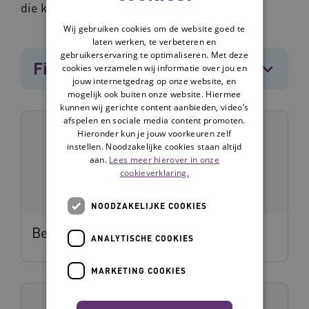
die kunnen ondersteunen bij signalering.
Wij gebruiken cookies om de website goed te
laten werken, te verbeteren en
gebruikerservaring te optimaliseren. Met deze
Filters
[7]
cookies verzamelen wij informatie over jou en
jouw internetgedrag op onze website, en
mogelijk ook buiten onze website. Hiermee
kunnen wij gerichte content aanbieden, video’s
afspelen en sociale media content promoten.
Hieronder kun je jouw voorkeuren zelf
instellen. Noodzakelijke cookies staan altijd
aan.
Lees meer hierover in onze
cookieverklaring.
NOODZAKELIJKE COOKIES
Bedsensor
ANALYTISCHE COOKIES
MARKETING COOKIES