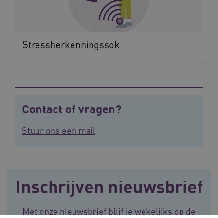
ARRAffinitySameSite
Sessie
Microsoft
Corporation
.vilans.nl
Stressherkenningssok
CookieScriptConsent
11 maand
CookieScript
4 weke
www.vilans.nl
Contact of vragen?
Stuur ons een mail
FPLC
.vilans.nl
20 uur
Inschrijven nieuwsbrief
Met onze nieuwsbrief blijf je wekelijks op de