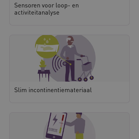
Sensoren voor loop- en
activiteitanalyse
BCSessionID
vilans.blueconic.net
11 maand
4 weke
ARRAffinity
Sessie
Microsoft
Corporation
.vilans.nl
Slim incontinentiemateriaal