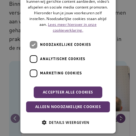
kunnen wij gerichte content aanbieden, video’s
Binnen de gehandicaptenzorg werken
afspelen en sociale media content promoten.
verschillende organisaties en disciplines samen
Hieronder kun je jouw voorkeuren zelf
instellen. Noodzakelijke cookies staan altijd
aan vernieuwing en verbetering voor de
aan.
Lees meer hierover in onze
gehandicaptenzorg. In onderstaande
cookieverklaring.
praktijkverhalen zie je hoe zij dit aanpakken in
NOODZAKELIJKE COOKIES
de regio.
ANALYTISCHE COOKIES
MARKETING COOKIES
ACCEPTEER ALLE COOKIES
ALLEEN NOODZAKELIJKE COOKIES
DigiContact en functiestraat ontlast
Vorige
Volge
DETAILS WEERGEVEN
artsen VG