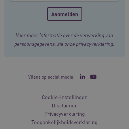
ARRAffinity
Sessie
Microsoft
Corporation
Voor meer informatie over de verwerking van
.vilans.nl
persoonsgegevens, zie onze
privacyverklaring
.
Vilans op social media:
Ga naar de LinkedIn p
Ga naar het YouT
ARRAffinitySameSite
Sessie
Microsoft
Corporation
Cookie-instellingen
.vilans.nl
Disclaimer
Privacyverklaring
Toegankelijkheidsverklaring