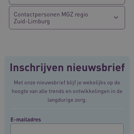
Google Privacy Policy
Contactpersonen MGZ regio
Zuid-Limburg
VISITOR_PRIVACY_METADATA
5 maande
YouTube
weken
.youtube.com
Inschrijven nieuwsbrief
Met onze nieuwsbrief blijf je wekelijks op de
hoogte van alle trends en ontwikkelingen in de
langdurige zorg.
BCSessionID
vilans.blueconic.net
11 maand
4 weke
E-mailadres