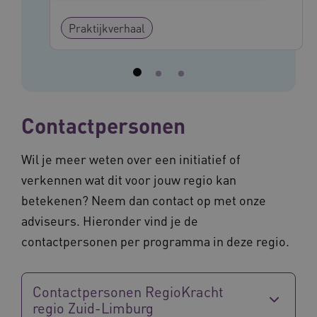
Noodzakelijke cookies
Analytische cookies
Praktijkverhaal
Marketing cookies
Deze functionele en technische cookies zorgen
ervoor dat de website werkt. Deze cookies
worden altijd geplaatst en maken geen inbreuk
op uw privacy.
Contactpersonen
Naam
Provider
/
Domein
Vervalda
__Secure-ROLLOUT_TOKEN
.youtube.com
5 maande
weken
Wil je meer weten over een initiatief of
UMB_SESSION
www.vilans.nl
Sessie
verkennen wat dit voor jouw regio kan
betekenen? Neem dan contact op met onze
adviseurs. Hieronder vind je de
contactpersonen per programma in deze regio.
__Secure-YNID
.youtube.com
5 maande
weken
Contactpersonen RegioKracht
__cf_bm
29 minut
Cloudflare Inc.
regio Zuid-Limburg
50 second
.vimeo.com