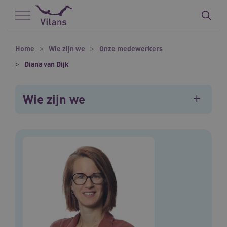
Naar hoofdinhoud
Naar footer
Home
Wie zijn we
Onze medewerkers
Diana van Dijk
Wie zijn we