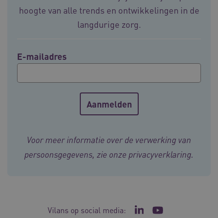
4 weke
hoogte van alle trends en ontwikkelingen in de
langdurige zorg.
E-mailadres
ARRAffinity
Sessie
Microsoft
Corporation
.vilans.nl
Voor meer informatie over de verwerking van
persoonsgegevens, zie onze
privacyverklaring
.
ARRAffinitySameSite
Sessie
Microsoft
Corporation
.vilans.nl
Vilans op social media:
Ga naar de LinkedIn p
Ga naar het YouT