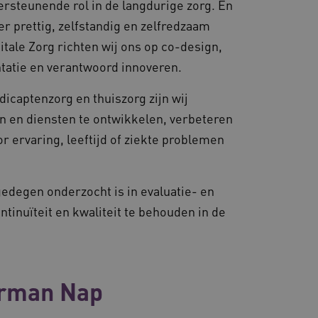
rsteunende rol in de langdurige zorg. En
r prettig, zelfstandig en zelfredzaam
tale Zorg richten wij ons op co-design,
atie en verantwoord innoveren.
captenzorg en thuiszorg zijn wij
n en diensten te ontwikkelen, verbeteren
r ervaring, leeftijd of ziekte problemen
gedegen onderzocht is in evaluatie- en
tinuïteit en kwaliteit te behouden in de
erman Nap