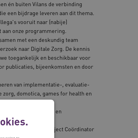
nen én buiten Vilans de verbinding
ie een bijdrage leveren aan dit thema.
lega's vooruit naar (nabije)
at aan onze programmering.
k samen met een deskundig team
erzoek naar Digitale Zorg. De kennis
 we toegankelijk en beschikbaar voor
r publicaties, bijeenkomsten en door
ineren van implementatie-, evaluatie-
e zorg, domotica, games for health en
congressen, workshops en
okies.
senior gamers en Project Coördinator
ervaring te