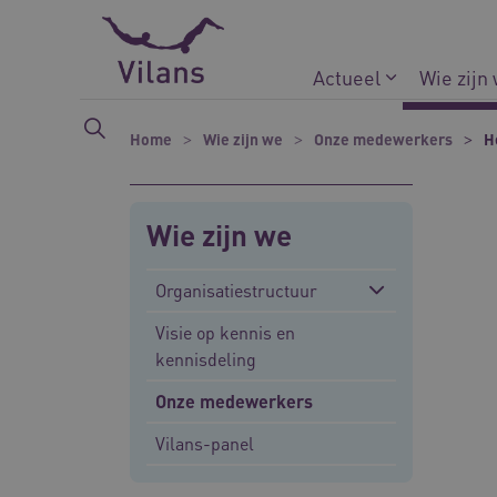
Naar hoofdinhoud
Naar footer
Actueel
Wie zijn
Home
Wie zijn we
Onze medewerkers
H
Wie zijn we
Organisatiestructuur
Visie op kennis en
kennisdeling
Onze medewerkers
Vilans-panel