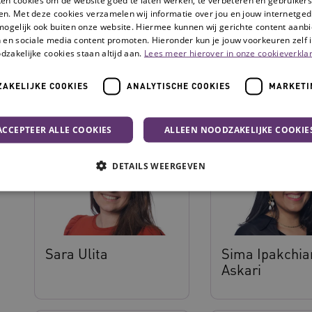
en. Met deze cookies verzamelen wij informatie over jou en jouw internetge
Gastaanstelling bij de Universiteit Twente BMS 
mogelijk ook buiten onze website. Hiermee kunnen wij gerichte content aanbi
Gerontechnology.
 en sociale media content promoten. Hieronder kun je jouw voorkeuren zelf i
dzakelijke cookies staan altijd aan.
Lees meer hierover in onze cookieverklar
Collega's binnen de
AKELIJKE COOKIES
ANALYTISCHE COOKIES
MARKETI
ACCEPTEER ALLE COOKIES
ALLEEN NOODZAKELIJKE COOKIE
DETAILS WEERGEVEN
Noodzakelijke cookies
Analytische cookies
Marketing cookies
che cookies zorgen ervoor dat de website werkt. Deze cookies worden altijd geplaatst
Sara Ulita
Sima Ipakchia
Askari
Provider
/
Domein
Vervaldatum
Omschrijving
N
.youtube.com
5 maanden 4
weken