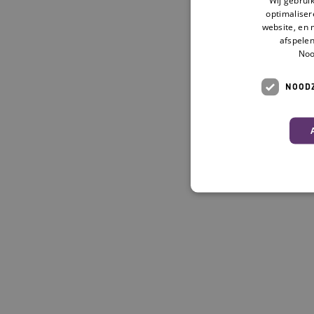
optimaliser
website, en 
afspelen
Noo
NOODZ
Deze functionele en technis
uw privacy.
Naam
__Secure-ROLLOUT_TOKE