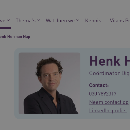
 we
Thema's
Wat doen we
Kennis
Vilans P
enk Herman Nap
Henk 
Coördinator Dig
Contact:
030 7892317
Neem contact op
LinkedIn-profiel