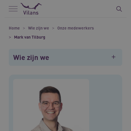
Naar hoofdinhoud
Naar footer
Home
Wie zijn we
Onze medewerkers
Mark van Tilburg
Wie zijn we