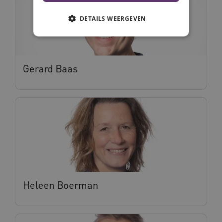
DETAILS WEERGEVEN
Noodzakelijke cookies
Analytische cookies
Gerard Baas
Marketing cookies
Deze functionele en technische cookies zorgen
ervoor dat de website werkt. Deze cookies
worden altijd geplaatst en maken geen inbreuk
op uw privacy.
Naam
Provider
/
Domein
Vervalda
__Secure-ROLLOUT_TOKEN
.youtube.com
5 maande
weken
UMB_SESSION
www.vilans.nl
Sessie
Heleen Boerman