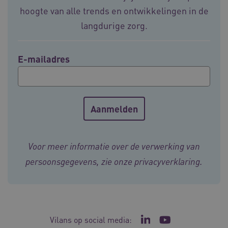
4 weke
hoogte van alle trends en ontwikkelingen in de
langdurige zorg.
E-mailadres
ARRAffinity
Sessie
Microsoft
Corporation
.vilans.nl
Voor meer informatie over de verwerking van
persoonsgegevens, zie onze
privacyverklaring
.
ARRAffinitySameSite
Sessie
Microsoft
Corporation
.vilans.nl
Vilans op social media:
Ga naar de LinkedIn p
Ga naar het YouT