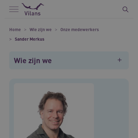
Naar hoofdinhoud
Naar footer
Home
Wie zijn we
Onze medewerkers
Sander Merkus
Wie zijn we