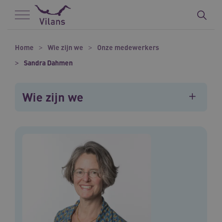
Naar hoofdinhoud
Naar footer
Home
Wie zijn we
Onze medewerkers
Sandra Dahmen
Wie zijn we