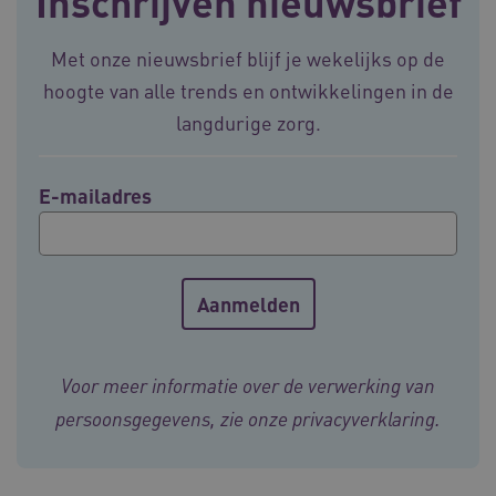
Inschrijven nieuwsbrief
weken
.youtube.com
Met onze nieuwsbrief blijf je wekelijks op de
hoogte van alle trends en ontwikkelingen in de
langdurige zorg.
E-mailadres
BCSessionID
vilans.blueconic.net
11 maand
4 weke
Voor meer informatie over de verwerking van
persoonsgegevens, zie onze
privacyverklaring
.
ARRAffinity
Sessie
Microsoft