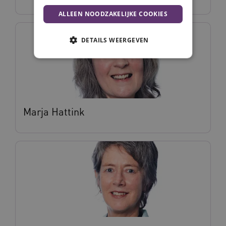
ALLEEN NOODZAKELIJKE COOKIES
DETAILS WEERGEVEN
Noodzakelijke cookies
Analytische cookies
Marketing cookies
Marja Hattink
Deze functionele en technische cookies zorgen
ervoor dat de website werkt. Deze cookies
worden altijd geplaatst en maken geen inbreuk
op uw privacy.
Naam
Provider
/
Domein
Vervalda
__Secure-ROLLOUT_TOKEN
.youtube.com
5 maande
weken
UMB_SESSION
www.vilans.nl
Sessie