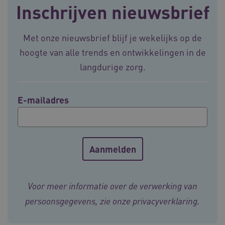
Inschrijven nieuwsbrief
BCSessionID
vilans.blueconic.net
11 maand
4 weke
Met onze nieuwsbrief blijf je wekelijks op de
hoogte van alle trends en ontwikkelingen in de
langdurige zorg.
E-mailadres
ARRAffinity
Sessie
Microsoft
Corporation
.vilans.nl
Voor meer informatie over de verwerking van
persoonsgegevens, zie onze
privacyverklaring
.
ARRAffinitySameSite
Sessie
Microsoft