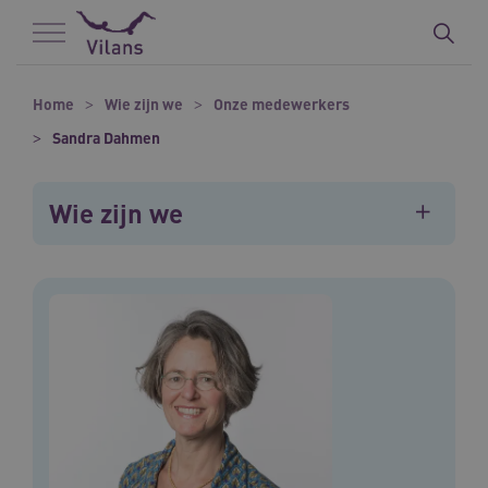
Naar hoofdinhoud
Naar footer
Home
Wie zijn we
Onze medewerkers
Sandra Dahmen
Wie zijn we