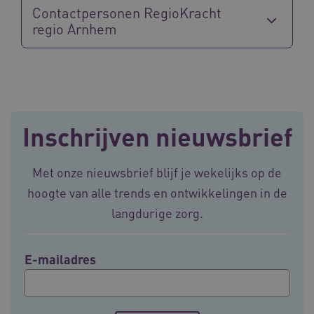
Contactpersonen RegioKracht
Google Privacy Policy
regio Arnhem
VISITOR_PRIVACY_METADATA
5 maande
YouTube
weken
.youtube.com
Inschrijven nieuwsbrief
Met onze nieuwsbrief blijf je wekelijks op de
hoogte van alle trends en ontwikkelingen in de
langdurige zorg.
BCSessionID
vilans.blueconic.net
11 maand
4 weke
E-mailadres