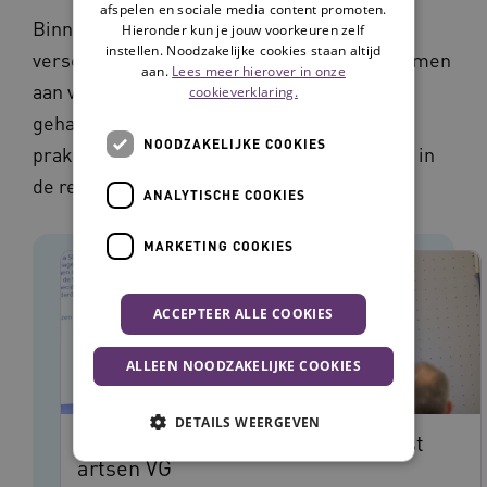
afspelen en sociale media content promoten.
Binnen de gehandicaptenzorg werken
Hieronder kun je jouw voorkeuren zelf
instellen. Noodzakelijke cookies staan altijd
verschillende organisaties en disciplines samen
aan.
Lees meer hierover in onze
aan vernieuwing en verbetering voor de
cookieverklaring.
gehandicaptenzorg. In onderstaande
NOODZAKELIJKE COOKIES
praktijkverhalen zie je hoe zij dit aanpakken in
de regio.
ANALYTISCHE COOKIES
MARKETING COOKIES
ACCEPTEER ALLE COOKIES
ALLEEN NOODZAKELIJKE COOKIES
DETAILS WEERGEVEN
DigiContact en functiestraat ontlast
artsen VG