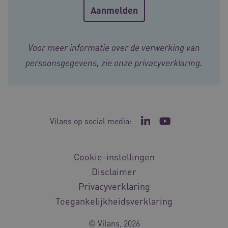
ARRAffinity
Sessie
Microsoft
Voor meer informatie over de verwerking van
Corporation
.vilans.nl
persoonsgegevens, zie onze
privacyverklaring
.
Vilans op social media:
Ga naar de LinkedIn p
Ga naar het YouT
ARRAffinitySameSite
Sessie
Microsoft
Cookie-instellingen
Corporation
.vilans.nl
Disclaimer
Privacyverklaring
Toegankelijkheidsverklaring
© Vilans, 2026