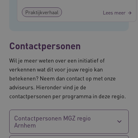
Noodzakelijke cookies
Analytische cookies
Praktijkverhaal
Lees meer
Marketing cookies
Deze functionele en technische cookies zorgen
ervoor dat de website werkt. Deze cookies
worden altijd geplaatst en maken geen inbreuk
op uw privacy.
Contactpersonen
Naam
Provider
/
Domein
Vervalda
__Secure-ROLLOUT_TOKEN
.youtube.com
5 maande
Wil je meer weten over een initiatief of
weken
verkennen wat dit voor jouw regio kan
UMB_SESSION
www.vilans.nl
Sessie
betekenen? Neem dan contact op met onze
adviseurs. Hieronder vind je de
contactpersonen per programma in deze regio.
__Secure-YNID
.youtube.com
5 maande
weken
Contactpersonen MGZ regio
Arnhem
__cf_bm
29 minut
Cloudflare Inc.
50 second
.vimeo.com