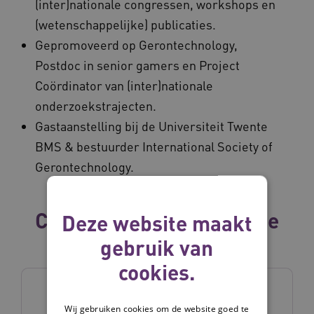
(inter)nationale congressen, workshops en
(wetenschappelijke) publicaties.
Gepromoveerd op Gerontechnology,
Postdoc in senior gamers en Project
Coördinator van (inter)nationale
onderzoekstrajecten.
Gastaanstelling bij de Universiteit Twente
BMS & bestuurder International Society of
Gerontechnology.
Collega's binnen dezelfde
Deze website maakt
vakgroep
gebruik van
cookies.
Wij gebruiken cookies om de website goed te