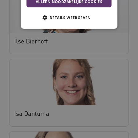
ALLEEN NOODZAKELIJKE COOKIES
DETAILS WEERGEVEN
Ilse Bierhoff
Noodzakelijke cookies
Analytische cookies
Marketing cookies
Deze functionele en technische cookies zorgen
ervoor dat de website werkt. Deze cookies
worden altijd geplaatst en maken geen inbreuk
op uw privacy.
Naam
Provider
/
Domein
Vervalda
__Secure-ROLLOUT_TOKEN
.youtube.com
5 maande
weken
UMB_SESSION
www.vilans.nl
Sessie
Isa Dantuma