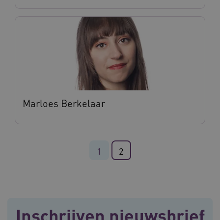
.vilans.nl
ARRAffinitySameSite
Sessie
Microsoft
Marloes Berkelaar
Corporation
.vilans.nl
1
2
CookieScriptConsent
11 maand
CookieScript
4 weke
www.vilans.nl
Inschrijven nieuwsbrief