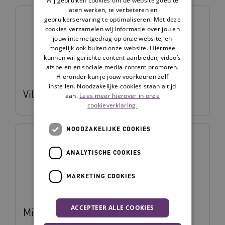
laten werken, te verbeteren en
gebruikerservaring te optimaliseren. Met deze
cookies verzamelen wij informatie over jou en
jouw internetgedrag op onze website, en
mogelijk ook buiten onze website. Hiermee
kunnen wij gerichte content aanbieden, video’s
afspelen en sociale media content promoten.
Hieronder kun je jouw voorkeuren zelf
instellen. Noodzakelijke cookies staan altijd
Vilans Hulpmiddelenwijzer
aan.
Lees meer hierover in onze
cookieverklaring.
NOODZAKELIJKE COOKIES
ANALYTISCHE COOKIES
MARKETING COOKIES
ACCEPTEER ALLE COOKIES
Mijn Vilans Protocollen