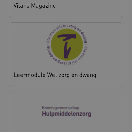
Vilans Magazine
BCSessionID
vilans.blueconic.net
11 maand
4 weke
ARRAffinity
Sessie
Microsoft
Corporation
.vilans.nl
Leermodule Wet zorg en dwang
ARRAffinitySameSite
Sessie
Microsoft
Corporation