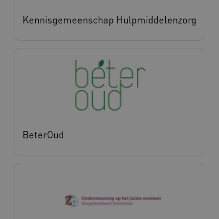
.vilans.nl
Kennisgemeenschap Hulpmiddelenzorg
CookieScriptConsent
11 maand
CookieScript
4 weke
www.vilans.nl
BeterOud
FPLC
.vilans.nl
20 uur