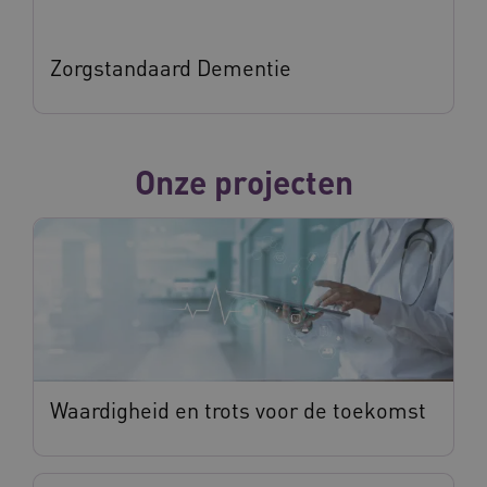
Zorgstandaard Dementie
ASLBSA
www.vilans.nl
Sessie
Onze projecten
ASLBSACORS
www.vilans.nl
Sessie
Waardigheid en trots voor de toekomst