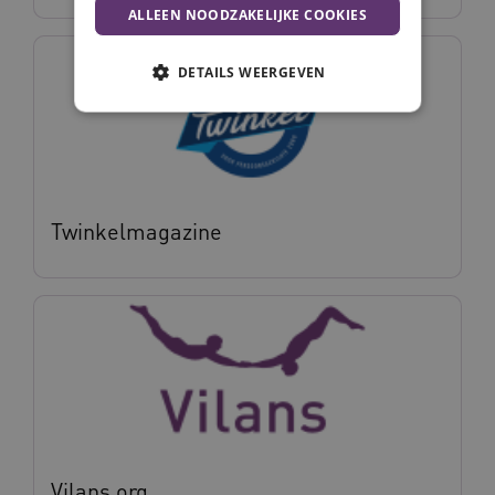
ALLEEN NOODZAKELIJKE COOKIES
DETAILS WEERGEVEN
Noodzakelijke cookies
Analytische cookies
Marketing cookies
Twinkelmagazine
Deze functionele en technische cookies zorgen
ervoor dat de website werkt. Deze cookies
worden altijd geplaatst en maken geen inbreuk
op uw privacy.
Naam
Provider
/
Domein
Vervalda
__Secure-ROLLOUT_TOKEN
.youtube.com
5 maande
weken
UMB_SESSION
www.vilans.nl
Sessie
Vilans.org