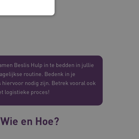
 en maken geen inbreuk op
men Beslis Hulp in te bedden in jullie
gelijkse routine. Bedenk in je
ssessies op de website te
rden onthouden tijdens
 hiervoor nodig zijn. Betrek vooral ook
et logistieke proces!
eid te maken tussen
ebsite, om geldige
ruik van hun website.
j Wie en Hoe?
emming van de gebruiker
de site op te slaan. Het
g van de bezoeker met
 en instellingen, zodat