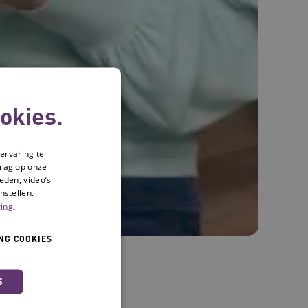
okies.
ervaring te
drag op onze
eden, video’s
nstellen.
ing.
NG COOKIES
rkproces
S
gelijks