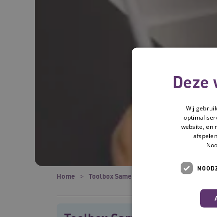
Deze 
Wij gebrui
optimaliser
website, en 
afspelen
Noo
NOODZ
Home
Toolbox Samen beslissen met ouderen