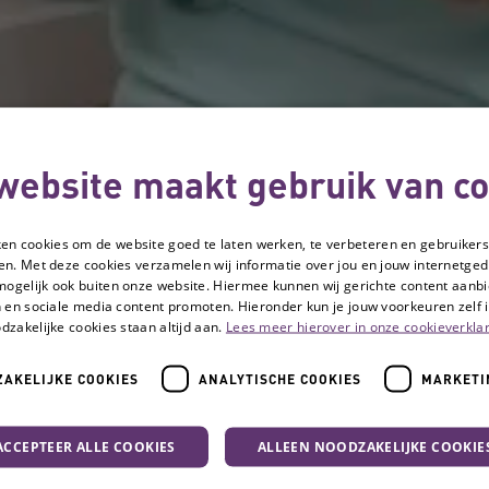
website maakt gebruik van co
ken cookies om de website goed te laten werken, te verbeteren en gebruikers
en. Met deze cookies verzamelen wij informatie over jou en jouw internetge
mogelijk ook buiten onze website. Hiermee kunnen wij gerichte content aanbi
 en sociale media content promoten. Hieronder kun je jouw voorkeuren zelf i
dzakelijke cookies staan altijd aan.
Lees meer hierover in onze cookieverklar
AKELIJKE COOKIES
ANALYTISCHE COOKIES
MARKETI
Fase 3: Maak een plan van aanpak
Inbedding in het dagelijks we
ACCEPTEER ALLE COOKIES
ALLEEN NOODZAKELIJKE COOKIE
Inbedding in het da