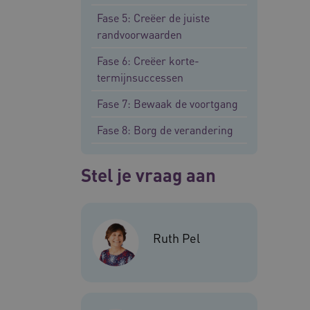
Fase 5: Creëer de juiste
BCSessionID
randvoorwaarden
Fase 6: Creëer korte-
termijnsuccessen
ARRAffinity
Fase 7: Bewaak de voortgang
Fase 8: Borg de verandering
ARRAffinitySameSite
Stel je vraag aan
CookieScriptConsent
FPLC
Ruth Pel
ASLBSA