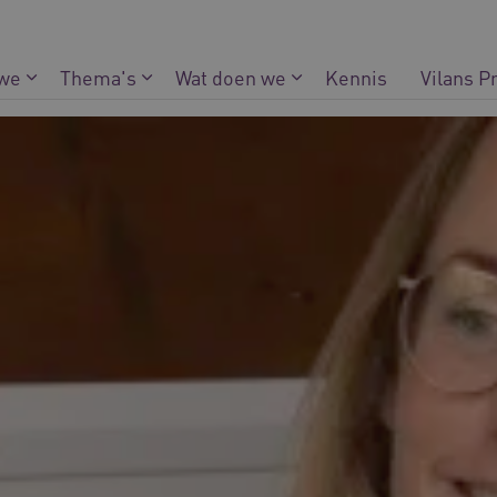
 we
Thema's
Wat doen we
Kennis
Vilans P