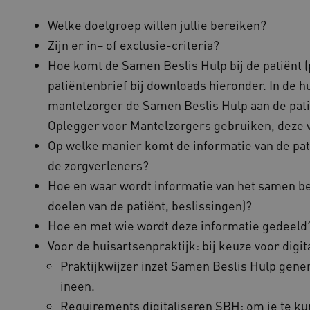
hun voorkeuren worden gerespecteerd in 
Welke doelgroep willen jullie bereiken?
vilans.blueconic.net
11 maanden
Dit cookie wordt gebruikt om gebruikers
4 weken
ervoor te zorgen dat berichten worden v
Zijn er in– of exclusie-criteria?
die de gebruikerssessie onderhoud voor o
prestaties.
Hoe komt de Samen Beslis Hulp bij de patiënt (p
Sessie
Deze cookie wordt ingesteld door website
Microsoft
patiëntenbrief bij downloads hieronder. In de h
Windows Azure-cloudplatform. Het wordt
Corporation
taakverdeling om ervoor te zorgen dat d
.vilans.nl
mantelzorger de Samen Beslis Hulp aan de pati
bezoekerspagina's tijdens elke browsesess
worden gerouteerd.
Oplegger voor Mantelzorgers gebruiken, deze v
Sessie
Bij het gebruik van Microsoft Azure als h
Microsoft
Op welke manier komt de informatie van de pati
inschakelen van load balancing, zorgt de
Corporation
verzoeken van één bezoekersbrowsersessi
.vilans.nl
de zorgverleners?
server in het cluster worden afgehandeld
Hoe en waar wordt informatie van het samen be
11 maanden
Deze cookie wordt gebruikt door de Cook
CookieScript
4 weken
de cookievoorkeuren van bezoekers te o
www.vilans.nl
doelen van de patiënt, beslissingen)?
banner van Cookie-Script.com is noodzake
Hoe en met wie wordt deze informatie gedee
.vilans.nl
20 uur
Deze cookie wordt gebruikt om de prestati
voorkeuren van de website-gebruikers op
Voor de huisartsenpraktijk: bij keuze voor digita
hun surfervaring te verbeteren. Het kan 
het verzamelen van analytics gegevens o
omgaan met de functies van de site.
Praktijkwijzer inzet Samen Beslis Hulp gene
www.vilans.nl
Sessie
Deze cookie wordt meestal gebruikt om e
ineen.
efficiënte gebruikerservaring te garande
load balancing op de webserver, om ervo
Requirements digitaliseren SBH: om je te kun