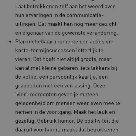
Laat betrokkenen zelf aan het woord over
worden altijd geplaatst en maken geen inbreuk
op uw privacy.
hun ervaringen in de communicatie-
Naam
Provider
/
Domein
Vervalda
uitingen. Dat maakt hen nog meer gezicht
__Secure-ROLLOUT_TOKEN
.youtube.com
5 maande
en eigenaar van de gewenste verandering.
weken
Plan met elkaar momenten en acties om
UMB_SESSION
www.vilans.nl
Sessie
korte-termijnsuccessen letterlijk te
vieren. Dat hoeft niet altijd groots, maar
kan al met kleine gebaren: iets lekkers bij
de koffie, een persoonlijk kaartje, een
__Secure-YNID
.youtube.com
5 maande
weken
grabbelton met een verrassing. Deze
__cf_bm
29 minut
Cloudflare Inc.
‘vier’-momenten geven je meteen
50 second
.vimeo.com
gelegenheid om mensen weer even mee te
nemen in de voortgang. Maak het leuk en
Google Privacy Policy
gezellig. Gebruik humor. De positiviteit die
daaruit voortkomt, maakt dat betrokkenen
VISITOR_PRIVACY_METADATA
5 maande
YouTube