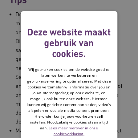
Definieer als projectteam duidelijke
mijlpalen bij verschillende stappen of
Deze website maakt
onderdelen in je plan van aanpak.
gebruik van
Bijvoorbeeld: ‘Het projectteam is
samengesteld en gestart’, ‘De kick-off is
cookies.
geweest’, ‘De eerste vijf professionals
hebben de e-learning afgerond’, ‘De 1e
Wij gebruiken cookies om de website goed te
laten werken, te verbeteren en
Samen Beslis Hulp is ingevuld’,
gebruikerservaring te optimaliseren. Met deze
enzovoorts. Als de verschillende stappen of
cookies verzamelen wij informatie over jou en
jouw internetgedrag op onze website, en
onderdelen veel tijd kosten, is het voor de
mogelijk ook buiten onze website. Hiermee
motivatie van betrokkenen belangrijk om
kunnen wij gerichte content aanbieden, video’s
afspelen en sociale media content promoten.
de mijlpalen eventueel in kleinere
Hieronder kun je jouw voorkeuren zelf
deelstappen te definiëren.
instellen. Noodzakelijke cookies staan altijd
aan.
Lees meer hierover in onze
Maak de mijlpaalmomenten van het project
cookieverklaring.