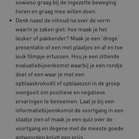
sowieso graag bij de ingezette beweging
weken
.youtube.com
horen en graag mee willen doen.
Denk naast de inhoud na over de vorm
waarin je zaken giet: hoe maak je het
leuker of pakkender? Maak je een ‘droge’
presentatie of een met plaatjes en af en toe
leuk filmpje ertussen. Hou je een zittende
evaluatiebijeenkomst waarbij je een rondje
doet of een waar je met een
BCSessionID
vilans.blueconic.net
11 maand
opblaaskrokodil of opblaaszon in de groep
4 weke
overgooit om positieve en negatieve
ervaringen te benoemen. Laat je bij een
informatiebijeenkomst de voortgang in een
staatje zien of maak je een quiz over de
voortgang en degene met de meeste goede
ARRAffinity
Sessie
Microsoft
antwoorden krijgt een prijs.