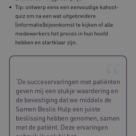
Corporation
.vilans.nl
Tip: ontwerp eens een eenvoudige kahoot-
quiz om na een wat uitgebreidere
(informatie)bijeenkomst te kijken of alle
medewerkers het proces in hun hoofd
hebben en startklaar zijn.
ARRAffinitySameSite
Sessie
Microsoft
Corporation
.vilans.nl
‘De succeservaringen met patiënten
geven mij een stukje waardering en
de bevestiging dat we middels de
Samen Beslis Hulp een juiste
CookieScriptConsent
11 maand
CookieScript
4 weke
www.vilans.nl
beslissing hebben genomen, samen
met de patiënt. Deze ervaringen
gebruik ik ook bij het