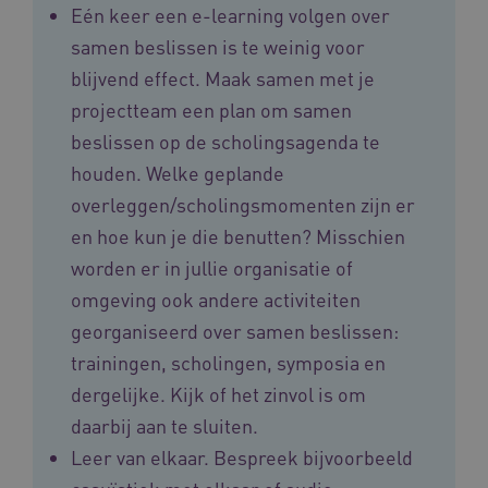
Eén keer een e-learning volgen over
UMB_SESSION
www.vilans.nl
Sessie
samen beslissen is te weinig voor
blijvend effect. Maak samen met je
projectteam een plan om samen
beslissen op de scholingsagenda te
__Secure-YNID
.youtube.com
5 maande
weken
houden. Welke geplande
__cf_bm
29 minut
Cloudflare Inc.
overleggen/scholingsmomenten zijn er
50 second
.vimeo.com
en hoe kun je die benutten? Misschien
worden er in jullie organisatie of
Google Privacy Policy
omgeving ook andere activiteiten
georganiseerd over samen beslissen:
VISITOR_PRIVACY_METADATA
5 maande
YouTube
trainingen, scholingen, symposia en
weken
.youtube.com
dergelijke. Kijk of het zinvol is om
daarbij aan te sluiten.
Leer van elkaar. Bespreek bijvoorbeeld