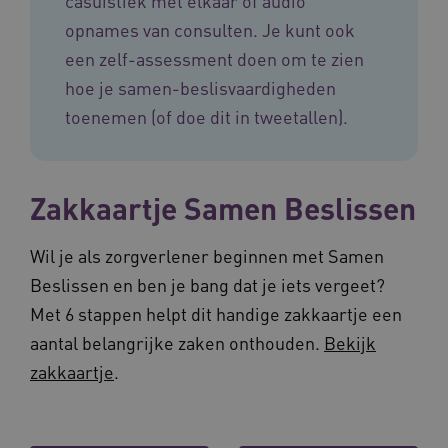
casuïstiek met elkaar of audio
opnames van consulten. Je kunt ook
een zelf-assessment doen om te zien
hoe je samen-beslisvaardigheden
toenemen (of doe dit in tweetallen).
BCSessionID
vilans.blueconic.net
11 maand
4 weke
Zakkaartje Samen Beslissen
Wil je als zorgverlener beginnen met Samen
Beslissen en ben je bang dat je iets vergeet?
ARRAffinity
Sessie
Met 6 stappen helpt dit handige zakkaartje een
Microsoft
Corporation
aantal belangrijke zaken onthouden.
Bekijk
.vilans.nl
zakkaartje
.