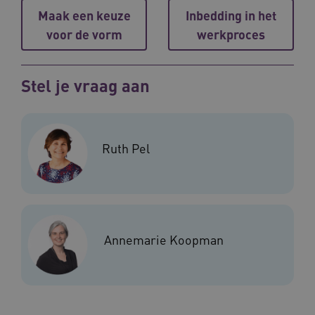
Maak een keuze
Inbedding in het
voor de vorm
werkproces
ARRAffinitySameSite
Sessie
Microsoft
Corporation
.vilans.nl
Stel je vraag aan
Ruth Pel
CookieScriptConsent
11 maand
CookieScript
4 weke
www.vilans.nl
Annemarie Koopman
FPLC
.vilans.nl
20 uur