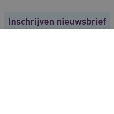
Inschrijven nieuwsbrief
Met onze nieuwsbrief blijf je wekelijks op de
hoogte van alle trends en ontwikkelingen in de
ASLBSA
www.vilans.nl
Sessie
langdurige zorg.
E-mailadres
ASLBSACORS
www.vilans.nl
Sessie
Voor meer informatie over de verwerking van