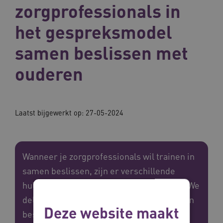
zorgprofessionals in
het gespreksmodel
samen beslissen met
ouderen
Laatst bijgewerkt op: 27-05-2024
Wanneer je zorgprofessionals wil trainen in
samen beslissen, zijn er verschillende
hulpmiddelen die daarbij kunnen helpen. We
delen op deze pagina de 'E-learning samen
Deze website maakt
beslissen met ouderen met