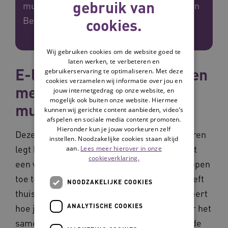
gebruik van
multimorbiditeit' en het 'Zakkaartje Samen
Beslissen'.
cookies.
Wij gebruiken cookies om de website goed te
laten werken, te verbeteren en
E-learning samen beslissen
gebruikerservaring te optimaliseren. Met deze
cookies verzamelen wij informatie over jou en
met ouderen met
jouw internetgedrag op onze website, en
mogelijk ook buiten onze website. Hiermee
multimorbiditeit
kunnen wij gerichte content aanbieden, video’s
afspelen en sociale media content promoten.
Hieronder kun je jouw voorkeuren zelf
Deze e-learning samen beslissen met ouderen
instellen. Noodzakelijke cookies staan altijd
legt het 6 stappen gespreksmodel uit en met
aan.
Lees meer hierover in onze
cookieverklaring.
een virtuele oudere patiënt leer je deze stappen
toe te passen. De virtuele oudere patiënt heeft
NOODZAKELIJKE COOKIES
thuis de Samen Beslis Hulp ingevuld en je leert
ANALYTISCHE COOKIES
hoe je de bevindingen daarvan gebruikt voor het
samen beslissen. Je kunt kiezen om vanuit de