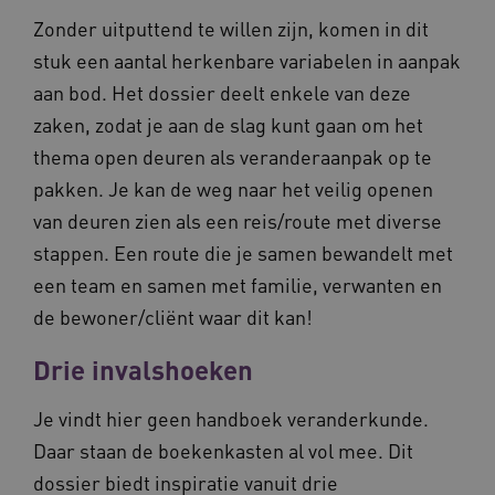
ervoor dat de website werkt. Deze cookies
Zonder uitputtend te willen zijn, komen in dit
worden altijd geplaatst en maken geen inbreuk
op uw privacy.
stuk een aantal herkenbare variabelen in aanpak
Naam
Provider
/
Domein
Vervalda
aan bod. Het dossier deelt enkele van deze
__Secure-ROLLOUT_TOKEN
.youtube.com
5 maande
zaken, zodat je aan de slag kunt gaan om het
weken
thema open deuren als veranderaanpak op te
UMB_SESSION
www.vilans.nl
Sessie
pakken. Je kan de weg naar het veilig openen
van deuren zien als een reis/route met diverse
stappen. Een route die je samen bewandelt met
een team en samen met familie, verwanten en
__Secure-YNID
.youtube.com
5 maande
de bewoner/cliënt waar dit kan!
weken
__cf_bm
29 minut
Cloudflare Inc.
50 second
Drie invalshoeken
.vimeo.com
Google Privacy Policy
Je vindt hier geen handboek veranderkunde.
Daar staan de boekenkasten al vol mee. Dit
dossier biedt inspiratie vanuit drie