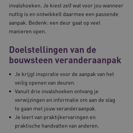
VISITOR_PRIVACY_METADATA
5 maande
YouTube
invalshoeken. Je kiest zelf wat voor jou wanneer
weken
.youtube.com
nuttig is en ontwikkelt daarmee een passende
aanpak. Bedenk: een deur gaat op veel
manieren open.
Doelstellingen van de
bouwsteen veranderaanpak
Je krijgt inspiratie voor de aanpak van het
BCSessionID
vilans.blueconic.net
11 maand
4 weke
veilig openen van deuren.
Vanuit drie invalshoeken ontvang je
verwijzingen en informatie om aan de slag
te gaan met jouw veranderaanpak.
Je leert van praktijkervaringen en
praktische handvatten van anderen.
ARRAffinity
Sessie
Microsoft