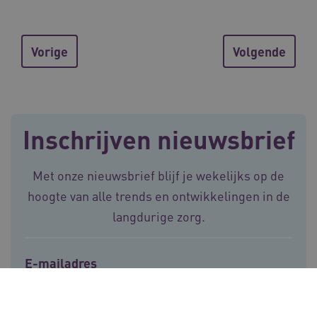
Corporation
.vilans.nl
Vorige
Volgende
Inschrijven nieuwsbrief
ARRAffinitySameSite
Sessie
Microsoft
Corporation
.vilans.nl
Met onze nieuwsbrief blijf je wekelijks op de
hoogte van alle trends en ontwikkelingen in de
langdurige zorg.
E-mailadres
CookieScriptConsent
11 maand
CookieScript
4 weke
www.vilans.nl