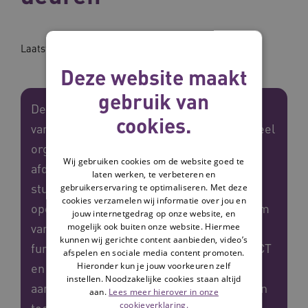
Laatst bijgewerkt op: 22-05-2025
Deze website maakt
gebruik van
De veranderaanpak naar het veilig openen
cookies.
van deuren kan vele vormen aannemen. Veel
organisaties hebben projectleiders of
Wij gebruiken cookies om de website goed te
afdelings-/locatiemanagers met een
laten werken, te verbeteren en
sturende rol in de aanpak van het veilig
gebruikerservaring te optimaliseren. Met deze
cookies verzamelen wij informatie over jou en
openen van deuren. Ze betrekken een team
jouw internetgedrag op onze website, en
mogelijk ook buiten onze website. Hiermee
van medewerkers met daarin diverse
kunnen wij gerichte content aanbieden, video’s
functies. Denk aan Wzd functionarissen, ICT
afspelen en sociale media content promoten.
Hieronder kun je jouw voorkeuren zelf
en facilitaire medewerkers vanwege
instellen. Noodzakelijke cookies staan altijd
aanpassingen in het gebouw of de inzet van
aan.
Lees meer hierover in onze
cookieverklaring.
technologie.